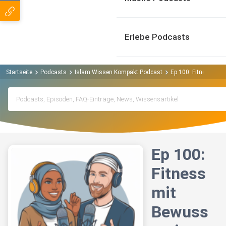
Erlebe Podcasts
Startseite
Podcasts
Islam Wissen Kompakt Podcast
Ep 100: Fitness mit
Ep 100:
Fitness
mit
Bewuss