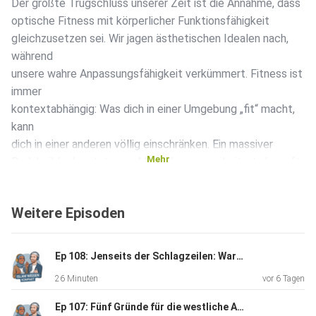
Der größte Trugschluss unserer Zeit ist die Annahme, dass
optische Fitness mit körperlicher Funktionsfähigkeit
gleichzusetzen sei. Wir jagen ästhetischen Idealen nach,
während
unsere wahre Anpassungsfähigkeit verkümmert. Fitness ist
immer
kontextabhängig: Was dich in einer Umgebung „fit“ macht,
kann
dich in einer anderen völlig einschränken. Ein massiver
Mehr
Bodybuilder besitzt zwar Muskelmasse, scheitert aber oft
an der
Mobilität; ein Marathonläufer hat Ausdauer, aber es fehlt
Weitere Episoden
ihm an
explosiver Kraft.
Ep 108: Jenseits der Schlagzeilen: Warum der Islam moderne Machtstrukturen herausfordert
26 Minuten
vor 6 Tagen
Ep 107: Fünf Gründe für die westliche Angst vor dem Islam