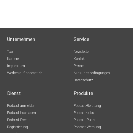
Unternehmen
Service
Team
Newsletter
Karriere
Kontakt
Impressum
Presse
Werben auf podcast.de
Nutzungsbedingungen
Datenschutz
Dienst
Produkte
Podcast anmelden
Podcast-Beratung
Podcast hochladen
Podcast-Jobs
Podcast-Events
Podcast-Push
Registrierung
Podcast-Werbung