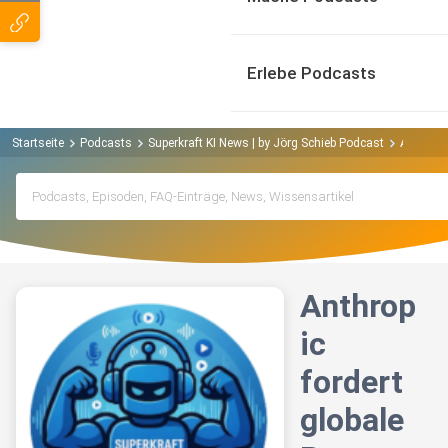
Erlebe Podcasts
Startseite
Podcasts
Superkraft KI News | by Jörg Schieb Podcast
Anthropi
Anthrop
ic
fordert
globale