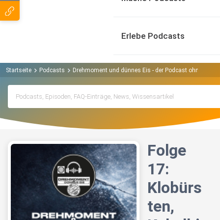
Erlebe Podcasts
Startseite
Podcasts
Drehmoment und dünnes Eis - der Podcast ohne Abga
Folge
17:
Klobürs
ten,