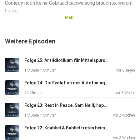
Comedy noch keine Gebrauchsanweisung brauchte, warum
heute
Mehr
gefühlt jeder Witz erst durch 17 Gremien geprüft werden
muss und
weshalb Humor manchmal die beste Form der Therapie ist.
Weitere Episoden
Folge 25: Antiidiotikum für Mittelspurschleicher
1 Stunde 4 Minuten
vor 6 Tagen
Zwischendurch gibt es wertvolle Haushaltstipps zur
Folge 24: Die Evolution des Autotunings: Von 2008 bis heute.
hygienischen
44 Minuten
vor 1 Woche
Pflege von Klobürsten, erschütternde Erkenntnisse über
neonfarbene Dildos in der Spülmaschine, philosophische
Folge 23: Rest in Peace, Sam Neill, happy Birthday, SpanzBob Schwanzkopf und Cayenne Shuffle oder: 3 zum Preis von 5, dafür aber 2 gratis dazu.
Betrachtungen über dumme Kundenfragen und die
1 Stunde 4 Minuten
vor 2 Wochen
wissenschaftliche
Frage, warum Menschen ein "Nein" nicht akzeptieren
Folge 22: Knabbel & Babbel treten beim Pferdeboxen gegen den iX5 an.
können.
vor 3 Wochen