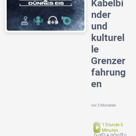
Kabelbi
nder
und
kulturel
le
Grenzer
fahrung
en
vor 2 Monaten
1 Stunde 5
Minuten
0
0
0
0