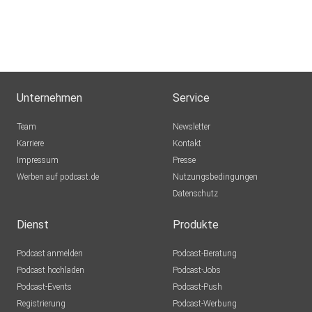
Unternehmen
Service
Team
Newsletter
Karriere
Kontakt
Impressum
Presse
Werben auf podcast.de
Nutzungsbedingungen
Datenschutz
Dienst
Produkte
Podcast anmelden
Podcast-Beratung
Podcast hochladen
Podcast-Jobs
Podcast-Events
Podcast-Push
Registrierung
Podcast-Werbung