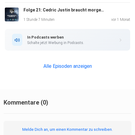
Folge 21: Cedric Justin braucht morgens Wodka-Red Bull auf dem Weg zur Grundschule
1 Stunde 7 Minuten
vor 1 Monat
In Podcasts werben
Außerdem erfahrt ihr, weshalb man Kinder niemals
Schalte jetzt Werbung in Podcasts.
unbeaufsichtigt
in der Nähe eines Briefkastens stehen lassen sollte, wie
man
Alle Episoden anzeigen
Freundschaften mit ehrlichen Absagen rettet und warum
"Ich will
Unreal Tournament spielen!" möglicherweise die beste
Ausrede
aller Zeiten ist.
Kommentare (0)
Melde Dich an, um einen Kommentar zu schreiben.