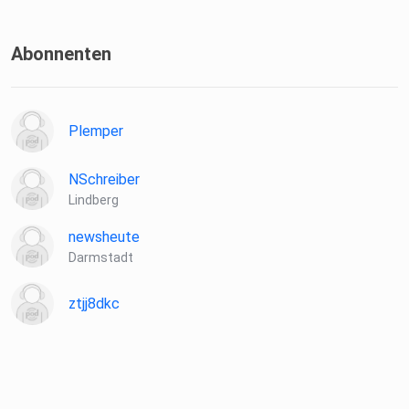
Abonnenten
Plemper
NSchreiber
Lindberg
newsheute
Darmstadt
ztjj8dkc