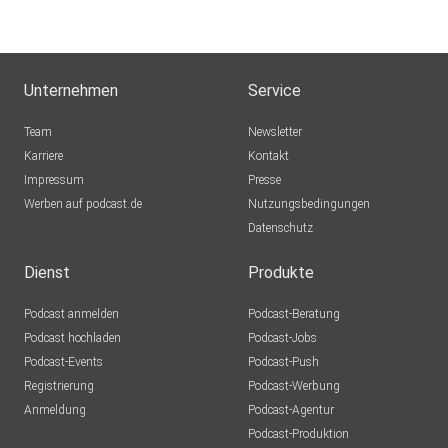
Unternehmen
Service
Team
Newsletter
Karriere
Kontakt
Impressum
Presse
Werben auf podcast.de
Nutzungsbedingungen
Datenschutz
Dienst
Produkte
Podcast anmelden
Podcast-Beratung
Podcast hochladen
Podcast-Jobs
Podcast-Events
Podcast-Push
Registrierung
Podcast-Werbung
Anmeldung
Podcast-Agentur
Podcast-Produktion