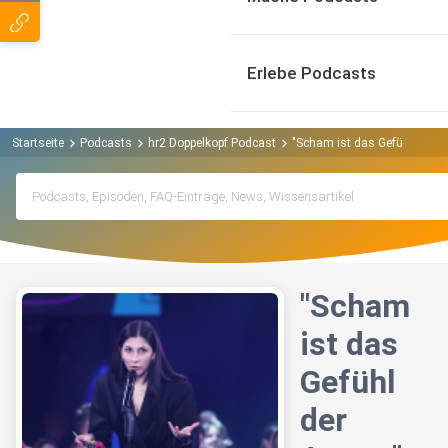
Erlebe Podcasts
Startseite
Podcasts
hr2 Doppelkopf Podcast
"Scham ist das Gefühl der A
"Scham
ist das
Gefühl
der