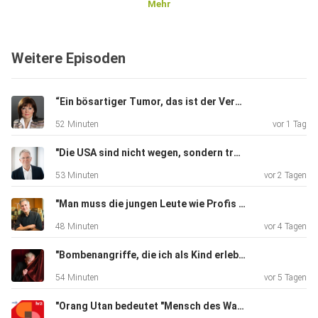
Mehr
Weitere Episoden
“Ein bösartiger Tumor, das ist der Versuch der Natur sich unsterblich zu machen“ | Irina Berger, Pathologin
52 Minuten
vor 1 Tag
"Die USA sind nicht wegen, sondern trotz Donald Trump eine Demokratie" | Arnd Henze, Autor
53 Minuten
vor 2 Tagen
"Man muss die jungen Leute wie Profis behandeln" | Nicolás Pasquet, Dirigent
48 Minuten
vor 4 Tagen
"Bombenangriffe, die ich als Kind erlebt habe, haben für eine lebenslange Flugangst gesorgt" | Claus Peymann, Regisseur
54 Minuten
vor 5 Tagen
"Orang Utan bedeutet "Mensch des Waldes", was ich für einen sehr schönen Ausdruck halte" | Isabelle Laumer, Primatologin