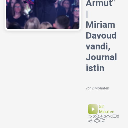
Armut"
|
Miriam
Davoud
vandi,
Journal
istin
vor 2 Monaten
52
Minuten
0
0
0
0
0
0