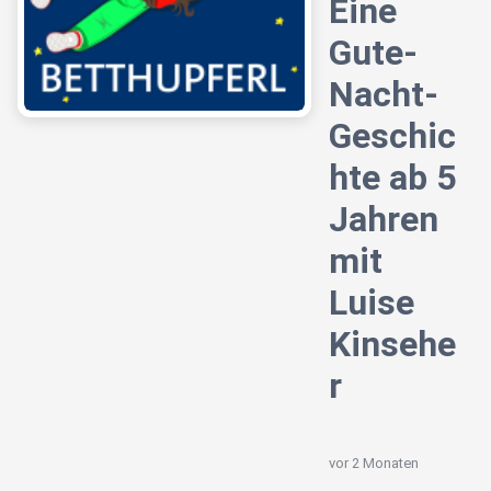
Eine
Gute-
Nacht-
Geschic
hte ab 5
Jahren
mit
Luise
Kinsehe
r
vor 2 Monaten