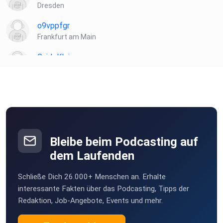
Dresden
o9vppfgr
Frankfurt am Main
GuidoKlein
Barnin
Hasilein91
Vernier
Bleibe beim Podcasting auf
dem Laufenden
Schließe Dich 26.000+ Menschen an. Erhalte
interessante Fakten über das Podcasting, Tipps der
Redaktion, Job-Angebote, Events und mehr.