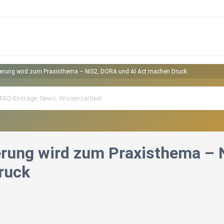
ierung wird zum Praxisthema – NIS2, DORA und AI Act machen Druck
erung wird zum Praxisthema – 
ruck