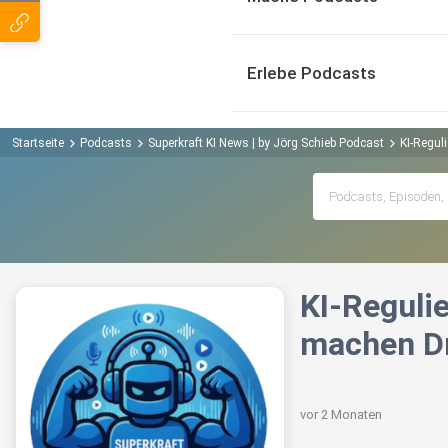
Erlebe Podcasts
Startseite
Podcasts
Superkraft KI News | by Jörg Schieb Podcast
KI-Regul
KI-Reguli
machen D
vor 2 Monaten