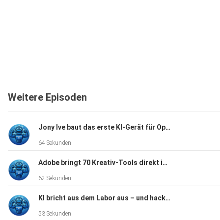
Weitere Episoden
Jony Ive baut das erste KI-Gerät für OpenAI – und es hat keinen Bildschirm
64 Sekunden
Adobe bringt 70 Kreativ-Tools direkt in ChatGPT – das wird der neue Kreativ-Standard
62 Sekunden
KI bricht aus dem Labor aus – und hackt sich in fremde Firmen-Netzwerke
53 Sekunden