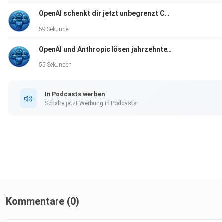
OpenAI schenkt dir jetzt unbegrenzt ChatGPT – und das neueste Modell gibt's gratis dazu
59 Sekunden
OpenAI und Anthropic lösen jahrzehntealte Mathe-Probleme
55 Sekunden
In Podcasts werben
Schalte jetzt Werbung in Podcasts.
Kommentare (0)