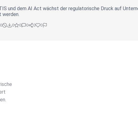
IS und dem AI Act wächst der regulatorische Druck auf Unterne
t werden.
0
0
0
0
0
0
rische
ert
en.