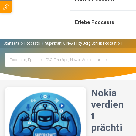
Erlebe Podcasts
Startseite
Podcasts
Superkraft KI News | by Jörg Schieb Podcast
Nokia ve
Nokia
verdien
t
prächti