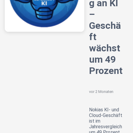
g an KI
–
Geschä
ft
wächst
um 49
Prozent
vor 2 Monaten
Nokias KI- und
Cloud-Geschäft
ist im
Jahresvergleich
um 49 Prozent