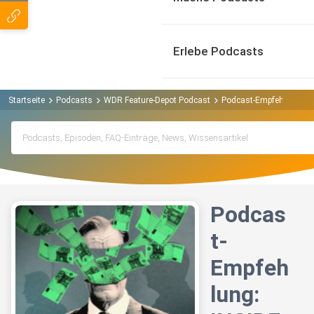
Erlebe Podcasts
Startseite
Podcasts
WDR Feature-Depot Podcast
Podcast-Empfehlung: IN
Podcas
t-
Empfeh
lung: