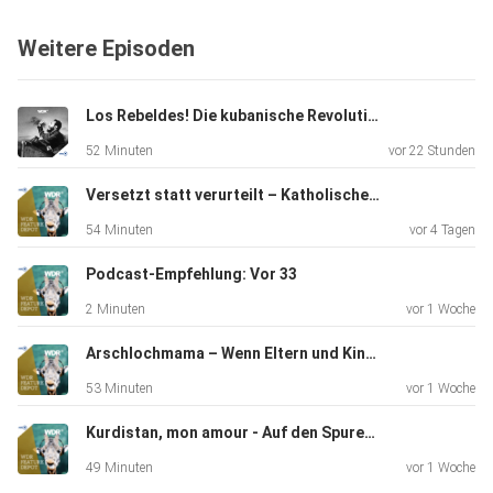
Weitere Episoden
Los Rebeldes! Die kubanische Revolution aus dem Hörspielstudio
52 Minuten
vor 22 Stunden
Versetzt statt verurteilt – Katholische Priester, Missbrauch und Strafvereitlung
54 Minuten
vor 4 Tagen
Podcast-Empfehlung: Vor 33
2 Minuten
vor 1 Woche
Arschlochmama – Wenn Eltern und Kinder streiten
53 Minuten
vor 1 Woche
Kurdistan, mon amour - Auf den Spuren des Schriftstellers Bachtyar Ali
49 Minuten
vor 1 Woche