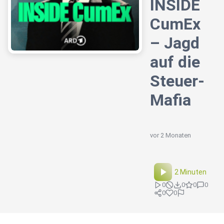
INSIDE
CumEx
– Jagd
auf die
Steuer-
Mafia
vor 2 Monaten
2 Minuten
0
0
0
0
0
0