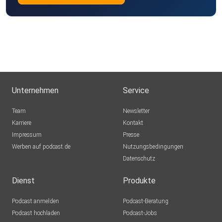
Unternehmen
Service
Team
Newsletter
Karriere
Kontakt
Impressum
Presse
Werben auf podcast.de
Nutzungsbedingungen
Datenschutz
Dienst
Produkte
Podcast anmelden
Podcast-Beratung
Podcast hochladen
Podcast-Jobs