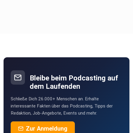
Bleibe beim Podcasting auf
dem Laufenden
Schließe Dich 26.000+ Menschen an. Erhalte
interessante Fakten über das Podcasting, Tipps der
Redaktion, Job-Angebote, Events und mehr.
Zur Anmeldung