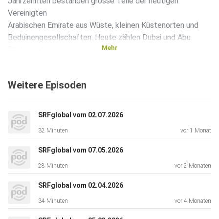
Jahrzehnten bestanden grosse Teile der heutigen
Vereinigten
Arabischen Emirate aus Wüste, kleinen Küstenorten und
Beduinengesellschaften. Heute zählen Dubai und Abu
Mehr
Dhabi zu den
sichtbarsten Symbolen globalen Reichtums und moderner
Urbanität.
Weitere Episoden
Der Aufstieg der Emirate gilt als eine der schnellsten
Transformationen der modernen Geschichte. Doch hinter
dem Glanz der
SRFglobal vom 02.07.2026
Moderne verbirgt sich ein traditionell-autokratisches
32 Minuten
vor 1 Monat
System mit
dynastischen Machtstrukturen in einem fragilen regionalen
SRFglobal vom 07.05.2026
Gleichgewicht und mit prekären geopolitischen Allianzen.
28 Minuten
vor 2 Monaten
Wie wurden
die Emirate innert weniger Jahrzehnte zur Wirtschafts- und
SRFglobal vom 02.04.2026
Regionalmacht? Welche Rolle spielt Abu Dhabi heute im
34 Minuten
vor 4 Monaten
geopolitischen Machtkampf zwischen Iran, Saudi-Arabien,