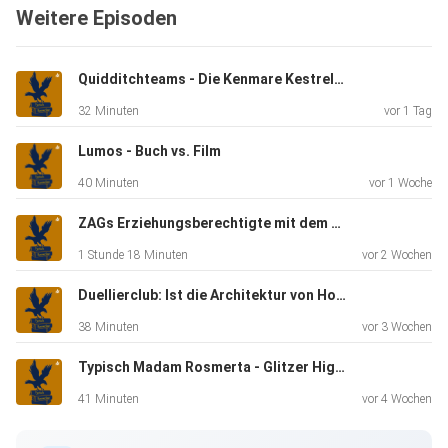
Weitere Episoden
haben!
Quidditchteams - Die Kenmare Kestrels und die Tutshil Tornadoes
32 Minuten
vor 1 Tag
Lumos - Buch vs. Film
Wenn ihr noch mehr nerdiges Geschwafel, normalerweise
40 Minuten
vor 1 Woche
über
Hogwarts, Quidditch und die Wizarding World hören wollt,
ZAGs Erziehungsberechtigte mit dem Roten Buch
könnt
1 Stunde 18 Minuten
vor 2 Wochen
bei uns auf Steady vorbeischauen:
Duellierclub: Ist die Architektur von Hogwarts sinnvoll?
38 Minuten
vor 3 Wochen
⁠https://steady.page/de/typisch-ravenclaw/about
Typisch Madam Rosmerta - Glitzer Highheelhausschuhe und guter Met
41 Minuten
vor 4 Wochen