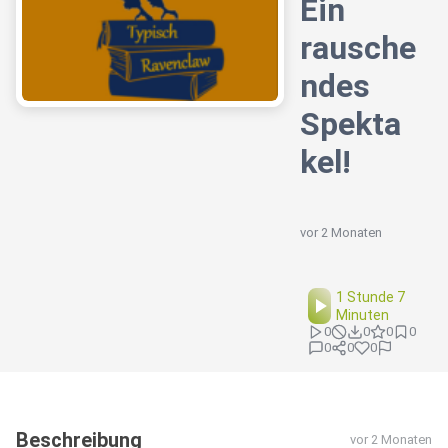
Ein
rausche
ndes
Spekta
kel!
vor 2 Monaten
1 Stunde 7
Minuten
0
0
0
0
0
0
0
Beschreibung
vor 2 Monaten