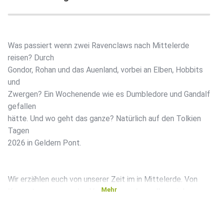
Was passiert wenn zwei Ravenclaws nach Mittelerde
reisen? Durch
Gondor, Rohan und das Auenland, vorbei an Elben, Hobbits
und
Zwergen? Ein Wochenende wie es Dumbledore und Gandalf
gefallen
hätte. Und wo geht das ganze? Natürlich auf den Tolkien
Tagen
2026 in Geldern Pont.
Wir erzählen euch von unserer Zeit im in Mittelerde. Von
Mehr
Konzerten, spannenden Vorträgen und vor allem viel zu
vielen
liebenswerten und tollen Menschen, die wir getroffen