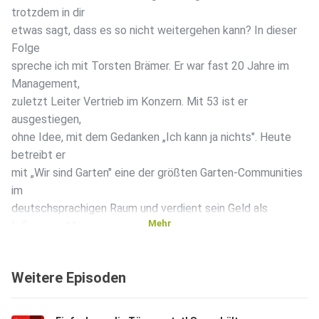
trotzdem in dir
etwas sagt, dass es so nicht weitergehen kann? In dieser
Folge
spreche ich mit Torsten Brämer. Er war fast 20 Jahre im
Management,
zuletzt Leiter Vertrieb im Konzern. Mit 53 ist er
ausgestiegen,
ohne Idee, mit dem Gedanken „Ich kann ja nichts". Heute
betreibt er
mit „Wir sind Garten" eine der größten Garten-Communities
im
deutschsprachigen Raum und verdient sein Geld als
Mehr
Influencer. Mit
58. Wir sprechen darüber, warum er mit 53 einen sicheren
Managementjob aufgab, obwohl der ihn lange erfüllt hat, -
Weitere Episoden
welcher
Satz seiner Ärztin alles veränderte, - warum „ich kann ja
nichts"