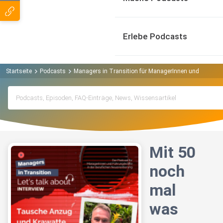
Erlebe Podcasts
Startseite
Podcasts
Managers in Transition für ManagerInnen und Führungsk
Mit 50
noch
mal
was