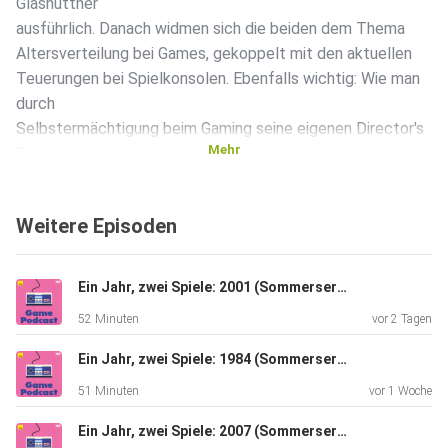
Glashüttner
ausführlich. Danach widmen sich die beiden dem Thema
Altersverteilung bei Games, gekoppelt mit den aktuellen
Teuerungen bei Spielkonsolen. Ebenfalls wichtig: Wie man
durch
Selbstermächtigung beim Gaming seine eigenen Director's
Mehr
Cuts
gestaltet. Beiträge aus dem FM4 Radioprogramm gibt's zu
"Motorslice", "Phonopolis", sowie dem taiwanesischen
Weitere Episoden
Indiestudio
SIGONO und ihrer "OPUS"-Spieleserie.
Ein Jahr, zwei Spiele: 2001 (Sommerserie)
52 Minuten
vor 2 Tagen
Weblinks:
- Aktuelle FM4-Game-Webstories:
Ein Jahr, zwei Spiele: 1984 (Sommerserie)
fm4.orf.at/thema/section-front-lane-filter100/alle-
51 Minuten
vor 1 Woche
stories/filter/Games
Ein Jahr, zwei Spiele: 2007 (Sommerserie)