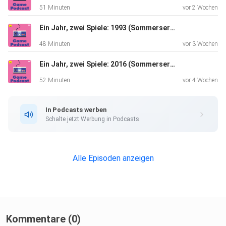
- Altersverteilung bei Games:
51 Minuten
vor 2 Wochen
newsletter.gamediscover.co/p/how-old-are-your-players-
and-does
Ein Jahr, zwei Spiele: 1993 (Sommerserie)
48 Minuten
vor 3 Wochen
- Kuratierung des eigenen Spieleerlebnis':
Ein Jahr, zwei Spiele: 2016 (Sommerserie)
youtube.com/watch?v=LlXaaa6FefE
52 Minuten
vor 4 Wochen
Sendungshinweis: FM4 Game Podcast, 4. Juni 2026, 0-1
In Podcasts werben
Uhr (Folge
Schalte jetzt Werbung in Podcasts.
#205)
Alle Episoden anzeigen
Kommentare (0)