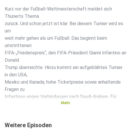
Kurz vor der Fußball-Weltmeisterschaft meldet sich
Thunerts Thema
zurück. Und schon jetzt ist klar: Bei diesem Turnier wird es
um
weit mehr gehen als um Fußball. Das beginnt beim
umstrittenen
FIFA-„Friedenspreis“, den FIFA-Präsident Gianni Infantino an
Donald
Trump überreichte. Hinzu kommt ein aufgeblähtes Turnier
in den USA,
Mexiko und Kanada, hohe Ticketpreise sowie anhaltende
Fragen zu
Infantinos engen Verbindungen nach Saudi-Arabien. Für
Mehr
zusätzliche
Kontroversen sorgt Donald Trump selbst: Der US-
Präsident soll
Weitere Episoden
demokratisch regierten Austragungsorten mit dem Entzug