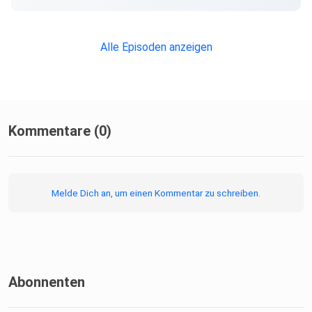
Thomas Kistner im Deutschlandfunk-Podcast «Behind The
Games» –
Gianni Infantino nachgegangen. Dessen Moderator ist in
Alle Episoden anzeigen
dieser
Ausgabe zu Gast bei Mario Thunert.
Kommentare (0)
Melde Dich an, um einen Kommentar zu schreiben.
Abonnenten