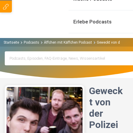
Erlebe Podcasts
Startseite
Podcasts
Äffchen mit Käffchen Podcast
Geweckt von der Polize
Geweck
t von
der
Polizei