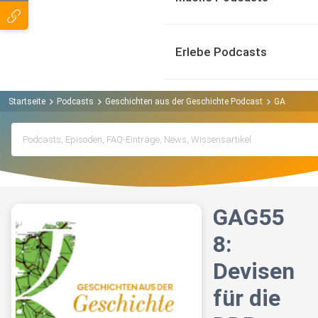
Erlebe Podcasts
Startseite
Podcasts
Geschichten aus der Geschichte Podcast
GAG558: De
GAG55
8:
Devisen
für die