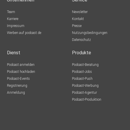
j2qosgcv
Team
Newsletter
Karriere
Kontakt
HeyYouNotYou
Impressum
Presse
Braunschweig
Werben auf podcast.de
Nutzungsbedingungen
schietzer
Datenschutz
Dresden
Dienst
Produkte
Andreas62
Rüsselsheim
Podcast anmelden
Podcast-Beratung
Podcast hochladen
Podcast-Jobs
jzvtrqw4
Podcast-Events
Podcast-Push
Registrierung
Podcast-Werbung
Anmeldung
Podcast-Agentur
emy06
Podcast-Produktion
5d7gzava
nixerl