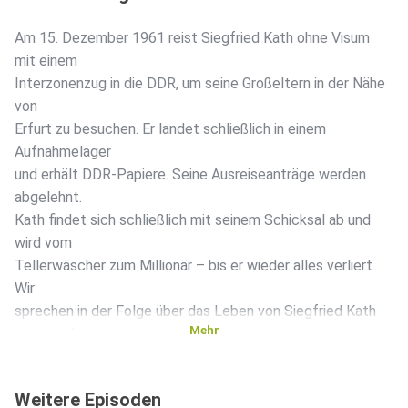
Am 15. Dezember 1961 reist Siegfried Kath ohne Visum
mit einem
Interzonenzug in die DDR, um seine Großeltern in der Nähe
von
Erfurt zu besuchen. Er landet schließlich in einem
Aufnahmelager
und erhält DDR-Papiere. Seine Ausreiseanträge werden
abgelehnt.
Kath findet sich schließlich mit seinem Schicksal ab und
wird vom
Tellerwäscher zum Millionär – bis er wieder alles verliert.
Wir
sprechen in der Folge über das Leben von Siegfried Kath
Mehr
und wie der
Bereich Kommerzielle Koordinierung mit Hilfe von
Antiquitäten
Weitere Episoden
Devisen beschaffte, um die Zahlungsfähigkeit der DDR zu