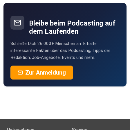
ascoli
Trier
Bleibe beim Podcasting auf
hxdes08
Vöhringen
dem Laufenden
Acer2
Schließe Dich 26.000+ Menschen an. Erhalte
W
interessante Fakten über das Podcasting, Tipps der
Redaktion, Job-Angebote, Events und mehr.
Vernahtbykaete
Wadgassen
Zur Anmeldung
Angelika1402
Hanau
TGramlich
Fuldabrück
FraGo
Unternehmen
Service