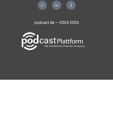
Wien
1brfwrk2
podcast.de ~ 2004-2026
OlgaAver
Schliersee
Jhlr
Coppenbrügge
st7trotv
Chpunz
Wels
SAMIHA