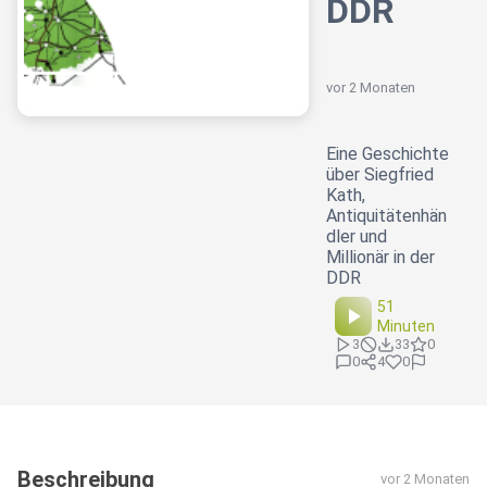
DDR
vor 2 Monaten
Eine Geschichte
über Siegfried
Kath,
Antiquitätenhän
dler und
Millionär in der
DDR
51
Minuten
3
33
0
0
4
0
Beschreibung
vor 2 Monaten