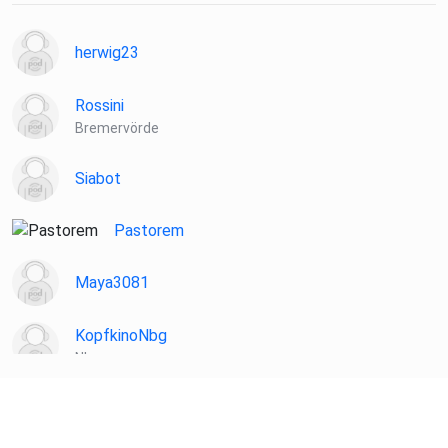
Wer unsere Folgen lieber ohne Werbung anhören will, kann
das über
herwig23
eine kleine Unterstützung auf Steady oder ein Abo des
GeschichteFM-Plus Kanals auf Apple Podcasts tun. Wir
Rossini
freuen uns,
Bremervörde
wenn ihr den Podcast bei Apple Podcasts oder wo auch
immer dies
Siabot
möglich ist rezensiert oder bewertet. Wir freuen uns auch
immer,
Pastorem
wenn ihr euren Freundinnen und Freunden, Kolleginnen und
Kollegen
Maya3081
oder sogar Nachbarinnen und Nachbarn von uns erzählt! Du
möchtest
KopfkinoNbg
Werbung in diesem Podcast schalten? Dann erfahre hier
Nbg
mehr über die
Werbemöglichkeiten bei Seven.One Audio:
SuperInframan
https://www.seven.one/portfolio/sevenone-audio
Herford