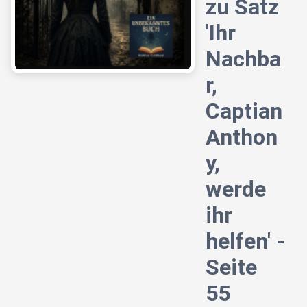
zu Satz
'Ihr
Nachba
r,
Captian
Anthon
y,
werde
ihr
helfen' -
Seite
55