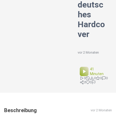
deutsc
hes
Hardco
ver
vor 2 Monaten
41
Minuten
0
0
0
0
0
0
Beschreibung
vor 2 Monaten