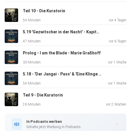
Und hier zu Instagram
Teil 10 - Die Kuratorin
54 Minuten
vor 4 Tagen
https://www.instagram.com/
5.19 'Gezwitscher in der Nacht' - Kapitel 22 Das Rad der Zeit 5
47 Minuten
vor 6 Tagen
Wir freuen uns auf Euch! :D
Prolog - I am the Blade - Marie Graßhoff
30 Minuten
vor 1 Woche
Hosted on Acast. See acast.com/privacy for more
information.
5.18 - 'Der Jangai - Pass' & 'Eine Klinge zum Geschenk' - Das Rad der Zeit 5
54 Minuten
vor 1 Woche
Teil 9 - Die Kuratorin
26 Minuten
vor 2 Wochen
In Podcasts werben
Schalte jetzt Werbung in Podcasts.