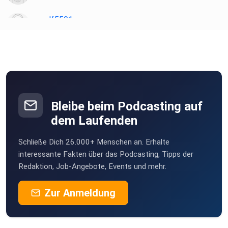
wolf5591
Bochum
Doktor
Greven
WilliamOtto
Bleibe beim Podcasting auf
Porcospina
dem Laufenden
Hünenberg
Schließe Dich 26.000+ Menschen an. Erhalte
wdehsval
interessante Fakten über das Podcasting, Tipps der
Hamburg
Redaktion, Job-Angebote, Events und mehr.
Tashina
Zur Anmeldung
Stockstadt am Main
Wilma72
Amt Neuhaus