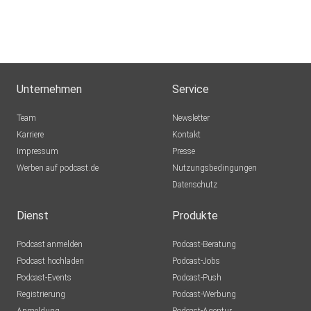
karya174
Hildesheim
TapPhan
Birkenfeld
Unternehmen
Service
AndreaBonn
Team
Newsletter
Bonn
Karriere
Kontakt
Impressum
Presse
uweserstespc
Werben auf podcast.de
Nutzungsbedingungen
Datenschutz
Holtermann
Ingolstadt
Dienst
Produkte
t60mas
Podcast anmelden
Podcast-Beratung
Nordstrand
Podcast hochladen
Podcast-Jobs
Podcast-Events
Podcast-Push
Minnie98
Registrierung
Podcast-Werbung
Augsburg