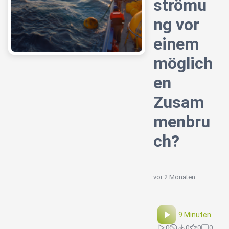
strömu
ng vor
einem
möglich
en
Zusam
menbru
ch?
vor 2 Monaten
9 Minuten
0
0
0
0