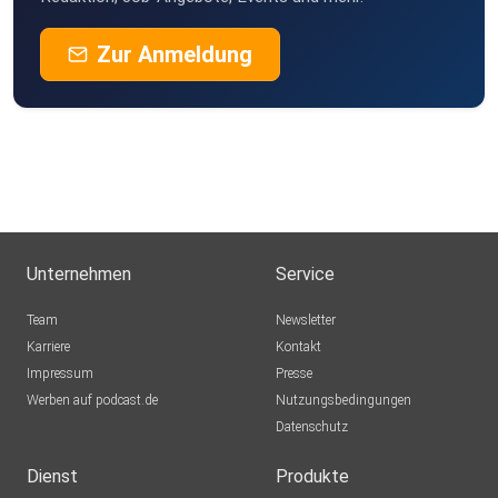
thvpobnn
Zur Anmeldung
hippi
KarlLiebling
Amsterdam
Ellie2019
Niederstadtfeld
Unternehmen
Service
ibis1569
Team
Newsletter
Hechingen
Karriere
Kontakt
Impressum
JBo1982
Presse
Werben auf podcast.de
Heidenheim
Nutzungsbedingungen
Datenschutz
Viktor1980
Eppelheim
Dienst
Produkte