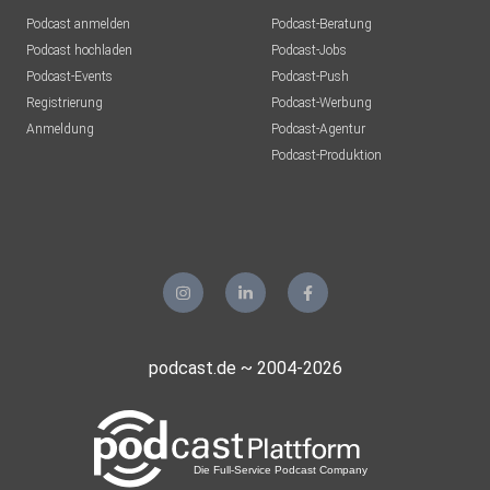
Doselic
Podcast anmelden
Podcast-Beratung
Güntersleben
Podcast hochladen
Podcast-Jobs
Podcast-Events
Podcast-Push
1y9o6itp
Registrierung
Podcast-Werbung
Anmeldung
Podcast-Agentur
plotzks
Podcast-Produktion
Muster
9r0ujizy
München
podcast.de ~ 2004-2026