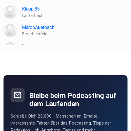
Klappi85
Lauterbach
MarcoAuerbach
Bergrheinfeld
Legolas
Illingen
czmmkdku
Frankfurt
chrisol
Uedem
Bleibe beim Podcasting auf
Becky11
dem Laufenden
Tettenweis
Schließe Dich 26.000+ Menschen an. Erhalte
yakovz
interessante Fakten über das Podcasting, Tipps der
Haar
Redaktion, Job-Angebote, Events und mehr.