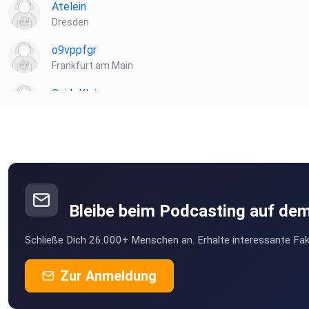
Atelein
Dresden
o9vppfgr
Frankfurt am Main
GuidoKlein
Barnin
Hasilein91
Vernier
Bleibe beim Podcasting auf de
Schließe Dich 26.000+ Menschen an. Erhalte interessante Fak
Zur Anmeldung