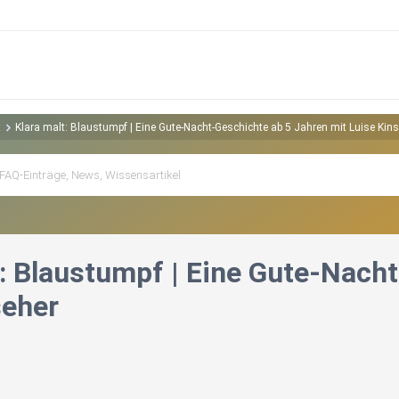
t
Klara malt: Blaustumpf | Eine Gute-Nacht-Geschichte ab 5 Jahren mit Luise Kin
t: Blaustumpf | Eine Gute-Nach
seher