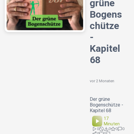
grüne
Bogens
chütze
-
Kapitel
68
vor 2 Monaten
Der grüne
Bogenschütze -
Kapitel 68
17
Minuten
0
0
0
0
0
0