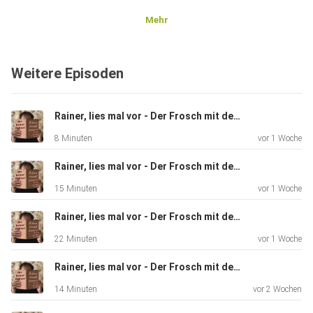
Mehr
Vorgelesen von Rainer Schuppe; aufgenommen und
bearbeitet im
Weitere Episoden
Coworking Space Rayaworx, Santanyí, Mallorca.
Rainer, lies mal vor - Der Frosch mit der Maske - Kapitel 22
8 Minuten
vor 1 Woche
Rainer, lies mal vor - Der Frosch mit der Maske - Kapitel 21
15 Minuten
vor 1 Woche
Rainer, lies mal vor - Der Frosch mit der Maske - Kapitel 20
22 Minuten
vor 1 Woche
Rainer, lies mal vor - Der Frosch mit der Maske - Kapitel 19
14 Minuten
vor 2 Wochen