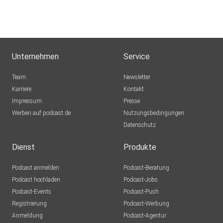
Unternehmen
Service
Team
Newsletter
Karriere
Kontakt
Impressum
Presse
Werben auf podcast.de
Nutzungsbedingungen
Datenschutz
Dienst
Produkte
Podcast anmelden
Podcast-Beratung
Podcast hochladen
Podcast-Jobs
Podcast-Events
Podcast-Push
Registrierung
Podcast-Werbung
Anmeldung
Podcast-Agentur