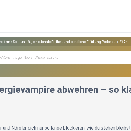
erne Spiritualität, emotionale Freiheit und berufliche Erfüllung Podcast
#674 –
ergievampire abwehren – so kla
r und Nörgler dich nur so lange blockieren, wie du stehen bleibst