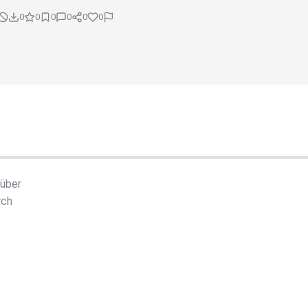
0
0
0
0
0
0
 über
rch