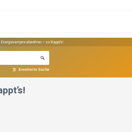
 Energievampire abwehren – so klappt’s!
Erweiterte Suche
ppt’s!