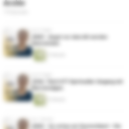
Erfüllung
Archiv
772 Episoden
vor 5 Tagen
#683 - Angst vor dem Alt werden
überwinden
37 Minuten
vor 6 Tagen
SOUL TALK #77 Spiritueller Umgang mit
Nervensägen.
51 Minuten
vor 1 Woche
#682 - So retten wir Deutschland – Die