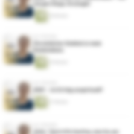
Jürgen Klopp Strategie!
45 Minuten
vor 2 Wochen
Persönlicher Einblick in mein
Seelenleben.
25 Minuten
vor 2 Wochen
#681 - Ist Erfolg unspirituell?
31 Minuten
vor 2 Wochen
SOUL TALK #76 Steffen, bist Du ein