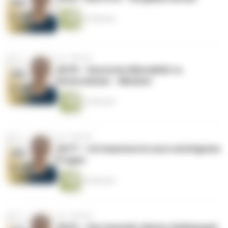
24 Minuten
vor 1 Monat
#678 – Deutsche Mentalität vs.
Unternehmer - Mindset
33 Minuten
vor 1 Monat
#677 – Ich beantworte eure wichtigsten
Fragen
54 Minuten
vor 1 Monat
#676 – Das beendet deinen Geldmangel