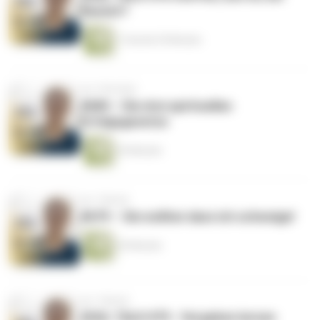
Rassist?
1 Stunde 29 Minuten
vor 3 Wochen
#680 – Die drei spirituellen
Erfolgsgesetze
34 Minuten
vor 1 Monat
#679 – Sie wollten dass ich schweige!
29 Minuten
vor 1 Monat
SOUL TALK #75 - Vergeben lernen