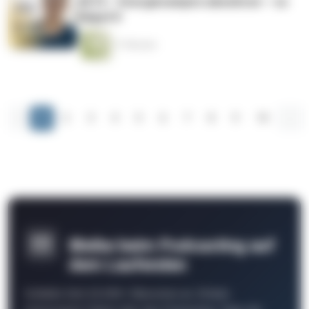
#674 – Energievampire abwehren – so
klappt’s!
17 Minuten
‹
1
2
3
4
5
6
7
8
9
10
...
Bleibe beim Podcasting auf
dem Laufenden
Schließe Dich 26.000+ Menschen an. Erhalte