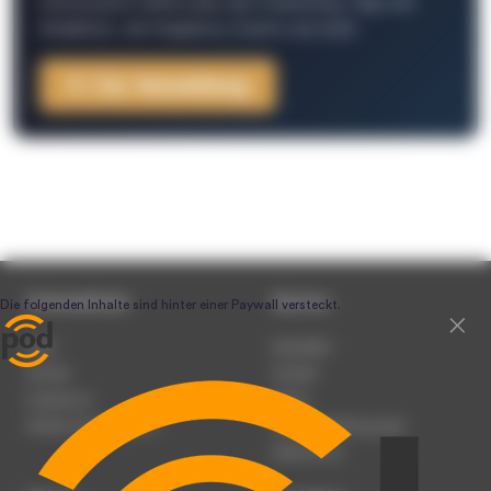
interessante Fakten über das Podcasting, Tipps der
Redaktion, Job-Angebote, Events und mehr.
Zur Anmeldung
Unternehmen
Service
Team
Newsletter
Karriere
Kontakt
Impressum
Presse
Werben auf podcast.de
Nutzungsbedingungen
Datenschutz