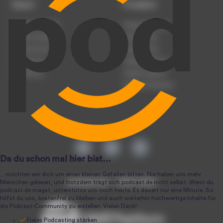
Dienst
Produkte
Podcast anmelden
Podcast-Beratung
Podcast hochladen
Podcast-Jobs
Podcast-Events
Podcast-Push
Registrierung
Podcast-Werbung
Anmeldung
Podcast-Agentur
Podcast-Produktion
podcast.de ~ 2004-2026