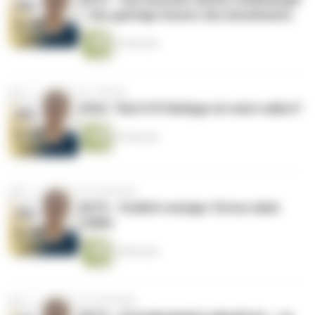
– Das geistige Gesetz des Annehmens
30 Minuten
vor 1 Monat
SOUL TALK #74 Belüge ich mich selbst?
55 Minuten
vor 2 Monaten
#675 – Endlich weniger Stress dank
JOMO
28 Minuten
vor 2 Monaten