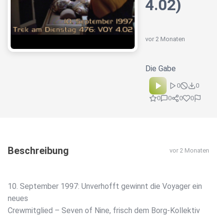
4.02)
vor 2 Monaten
Die Gabe
0
0
0
0
0
0
Beschreibung
vor 2 Monaten
10. September 1997: Unverhofft gewinnt die Voyager ein
neues
Crewmitglied – Seven of Nine, frisch dem Borg-Kollektiv