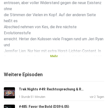
entrissen, aber voller Widerstand gegen die neue Existenz
ohne
die Stimmen der Vielen im Kopf. Auf der anderen Seite
heißt es
Abschied nehmen von Kes, die ihre nächste
Evolutionsstufe
erreicht. Hinter den Kulissen viele Fragen rund um Jeri Ryan
und
Jennifer Lien. Nur hier mit extra Horst-Lichter-Content. In
Mehr
Deutschland: Die Gabe, ausgestrahlt am 30. Oktober 1998.
Weitere Episoden
Trek Nights #49: Rechtssprechung & Root Beer mit Jens
1 Stunde 51 Minuten
vor 2 Tagen
#485: Favor the Bold (DS9 6.05)