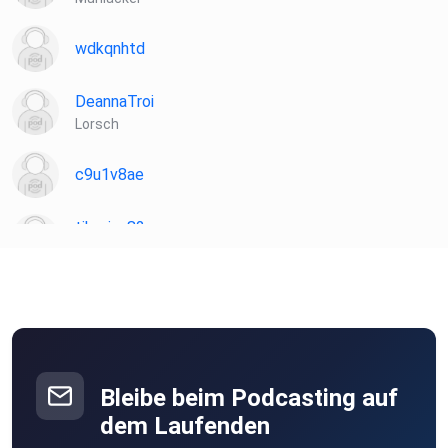
wdkqnhtd
DeannaTroi
Lorsch
c9u1v8ae
tiberius82
Bielefeld
Tokugawa
Erftstadt
TNya
Purgstall
Bleibe beim Podcasting auf
dem Laufenden