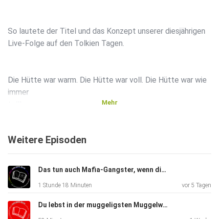
So lautete der Titel und das Konzept unserer diesjährigen
Live-Folge auf den Tolkien Tagen.
Die Hütte war warm. Die Hütte war voll. Die Hütte war wie
immer
Mehr
toll!
Weitere Episoden
Danke an alle, die dabei waren und es wieder einmal zu
einem ganz
besonderen Moment für uns gemacht haben!
Das tun auch Mafia-Gangster, wenn die Dir die Füße zubetonieren (#145)
1 Stunde 18 Minuten
vor 5 Tagen
Du lebst in der muggeligsten Muggelwelt, in der muggeligsten Muggelstraße, die es gibt (#144)