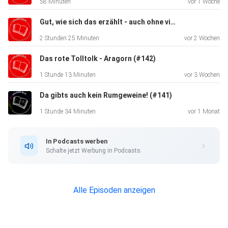
58 Minuten
vor 1 Woche
_____
Gut, wie sich das erzählt - auch ohne viele Worte (#143)
2 Stunden 25 Minuten
vor 2 Wochen
Wir wollen in Zukunft auch bei CampfireFM zu hören sein.
Das rote Tolltolk - Aragorn (#142)
Dafür
1 Stunde 13 Minuten
vor 3 Wochen
brauchen wir Deine Hilfe! Stimme hier kurz für uns ab:
Da gibts auch kein Rumgeweine! (#141)
1 Stunde 34 Minuten
vor 1 Monat
https://www.joincampfire.fm/petition/das-rote-buch
In Podcasts werben
Schalte jetzt Werbung in Podcasts.
Alle Episoden anzeigen