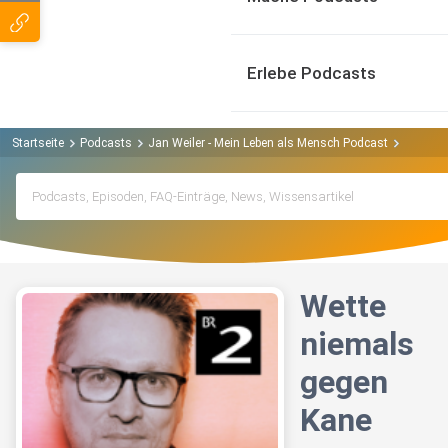
Erlebe Podcasts
Startseite
Podcasts
Jan Weiler - Mein Leben als Mensch Podcast
Wette n
Wette
niemals
gegen
Kane