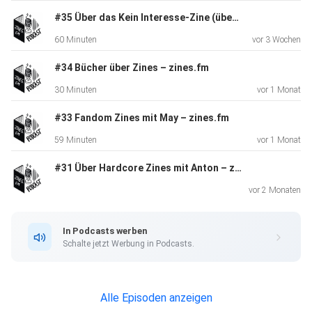
erste Zines, erste Zine-Events, wie sie ihre Handyfotos als
#35 Über das Kein Interesse-Zine (über KI) mit Dagmar und Henrik – zines.fm
Erinnerungsjournals nutzt, was es mit ihren beiden
60 Minuten
vor 3 Wochen
Projekten
#SperrmüllSpiegelSneakerSelfie und "Samstag ist
#34 Bücher über Zines – zines.fm
Badetag" auf sich
30 Minuten
vor 1 Monat
hat und wir sprechen auch noch darüber, was wir gern so für
Zines
#33 Fandom Zines mit May – zines.fm
machen würden.
59 Minuten
vor 1 Monat
Außerdem in dieser Folge:
#31 Über Hardcore Zines mit Anton – zines.fm
vor 2 Monaten
Was macht man mit all den Handyfotos: Fotos
In Podcasts werben
auf dem Smartphone versauern zu lassen, das machen wir
Schalte jetzt Werbung in Podcasts.
wahrscheinlich alle. Julia hat über einige Jahre hinweg
immer
wieder Fotobücher daraus gemacht. Vielleicht gibt es ja
Alle Episoden anzeigen
bald