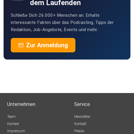
dem Laufenden
Podcast "Kreative Krise":
Schließe Dich 26.000+ Menschen an. Erhalte
www.instagram.com/kreative.krise und
interessante Fakten über das Podcasting, Tipps der
Redaktion, Job-Angebote, Events und mehr.
https://kreative-krise.de
Zur Anmeldung
Samstag ist Badetag:
www.instagram.com/samstagistbadetag
Unternehmen
Service
Team
Newsletter
Karriere
Kontakt
zines.fm: Alle Informationen zum Podcast und
Impressum
Presse