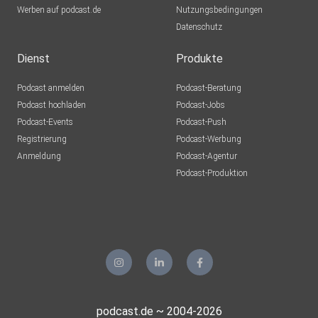
zum Zine-Tausch findest du wie immer auf zines.fm.
Werben auf podcast.de
Nutzungsbedingungen
Datenschutz
Dienst
Produkte
Podcast anmelden
Podcast-Beratung
Das Zine zur heutigen Folge kannst du hier herunterladen.
Podcast hochladen
Podcast-Jobs
Podcast-Events
Podcast-Push
Registrierung
Podcast-Werbung
Anmeldung
Podcast-Agentur
Podcast-Produktion
zines.fm erscheint jeden 1. und 15. des Monats.
podcast.de ~ 2004-2026