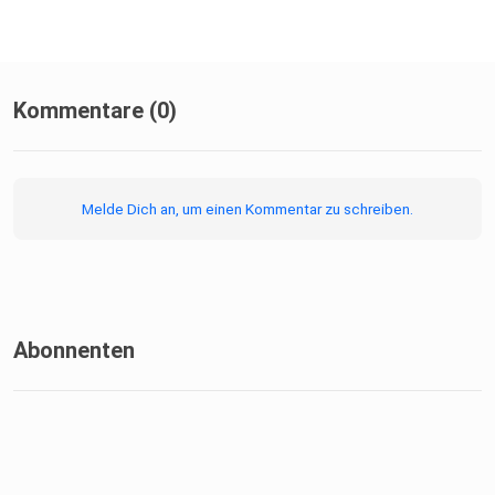
ein Revival mit Foto-Zines?
Kommentare (0)
Der Klassiker: Wann ist ein Zine noch ein
Zine? Welche Zines wollten wir schon immer mal machen?
Melde Dich an, um einen Kommentar zu schreiben.
Und:
Müssen Zines eigentlich der Deutschen Nationalbibliothek
gemeldet werden?
Abonnenten
Zine Events: Wir sprechen auch kurz darüber,
auf welche Zine Events wir dieses Jahr noch so gehen
wollen.
Eine Übersicht über ein paar Veranstaltungen findet ihr