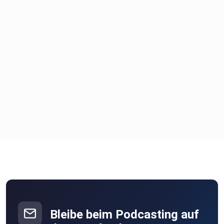
auch
im Zine zur heutigen Folge!
Links & Ressourcen aus der Folge
Julia auf Instagram:
www.instagram.com/jott.kah
Julias Website: https://www.jottkah.de
Bleibe beim Podcasting auf