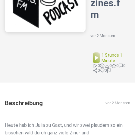
zines.f
m
vor 2 Monaten
1 Stunde 1
Minute
0
0
0
0
0
0
Beschreibung
vor 2 Monaten
Heute hab ich Julia zu Gast, und wir zwei plaudern so ein
bisschen wild durch ganz viele Zine- und