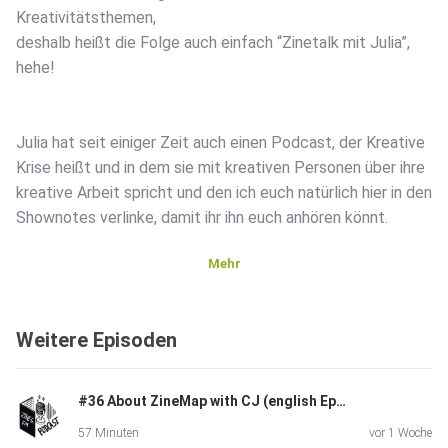
Kreativitätsthemen,
deshalb heißt die Folge auch einfach “Zinetalk mit Julia”,
hehe!
Julia hat seit einiger Zeit auch einen Podcast, der Kreative
Krise heißt und in dem sie mit kreativen Personen über ihre
kreative Arbeit spricht und den ich euch natürlich hier in den
Shownotes verlinke, damit ihr ihn euch anhören könnt.
Mehr
Ich war übrigens auch schon zu Gast und hab über meine
eigenen
Weitere Episoden
kreativen Krisen gesprochen.
Zines, Zines, Zinetalk
#36 About ZineMap with CJ (english Episode!) – zines.fm
Heute geht es nicht um Krisen, sondern zum Beispiel um
57 Minuten
vor 1 Woche
Julias