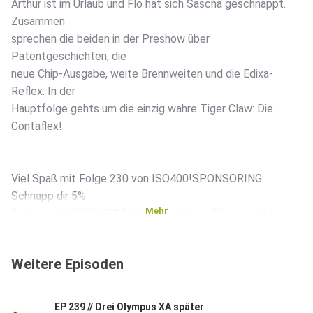
Arthur ist im Urlaub und Flo hat sich Sascha geschnappt.
Zusammen
sprechen die beiden in der Preshow über
Patentgeschichten, die
neue Chip-Ausgabe, weite Brennweiten und die Edixa-
Reflex. In der
Hauptfolge gehts um die einzig wahre Tiger Claw: Die
Contaflex!
Viel Spaß mit Folge 230 von ISO400!SPONSORING:
Schnapp dir 5%
Mehr
Rabatt mit "#ISO400" für deine nächste Filmentwicklung +
Scan
urbanfilmlab.comWillst du Teil der ISO400-Community
Weitere Episoden
werden? Dann
trete doch unserem Discord bei! Zugang gibt´s für alle
Patreon-Supporter ab 5€ im Monat.Falls dir ISO400 gefällt,
EP 239 // Drei Olympus XA später