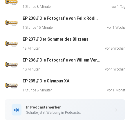
dann
1 Stunde 8 Minuten
vor 1 Tag
unterstütze uns doch auf Patreon⁠ oder und gib dem
Podcast auf
EP 238 // Die Fotografie von Felix Rödiger
⁠Apple Podcasts⁠ oder Spotify⁠ eine positive Bewertung -wir
1 Stunde 15 Minuten
vor 1 Woche
sind
für jeden Support dankbar!
EP 237 // Der Sommer des Blitzens
48 Minuten
vor 3 Wochen
EP 236 // Die Fotografie von Willem Verbeeck
43 Minuten
vor 4 Wochen
EP 235 // Die Olympus XA
1 Stunde 8 Minuten
vor 1 Monat
In Podcasts werben
Schalte jetzt Werbung in Podcasts.