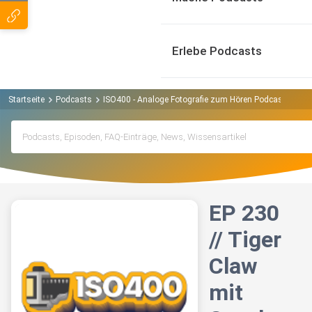
Erlebe Podcasts
Startseite
Podcasts
ISO400 - Analoge Fotografie zum Hören Podcast
EP 
EP 230
// Tiger
Claw
mit