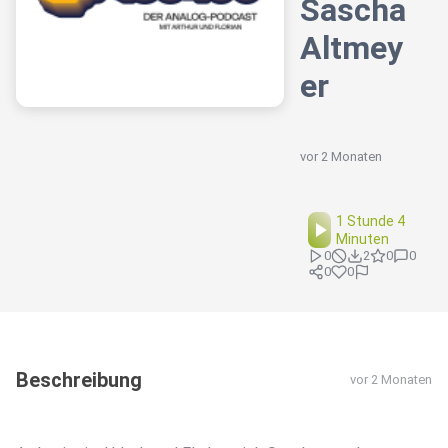
Sascha
Altmey
er
vor 2 Monaten
1 Stunde 4
Minuten
0
2
0
0
0
0
Beschreibung
vor 2 Monaten