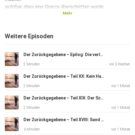
sichtbar, dass eine Grenze überschritten wurde.
Mehr
Diese Episode erzählt vom dritten Abschied – nicht als
Weitere Episoden
Ritual,
sondern als Entschluss. Vom Erkennen, dass Bleiben
Selbstverrat
Der Zurückgegebene – Epilog: Die verlorenen Jahre
wäre, und vom Mut, ohne letzte Worte zu gehen.
2 Minuten
vor 3 Wochen
Der Zurückgegebene – Teil XX: Kein Happy End
Hinweis: Diese Sprachaufnahme wurde mit
2 Minuten
vor 1 Monat
Unterstützung einer KI-generierten Stimme erstellt. Das
Bild
Der Zurückgegebene – Teil XIX: Der Schlussstrich
wurde mit Unterstützung Künstlicher Intelligenz generiert.
2 Minuten
vor 1 Monat
Der Zurückgegebene – Teil XVIII: Sand und Felsen
3 Minuten
vor 1 Monat