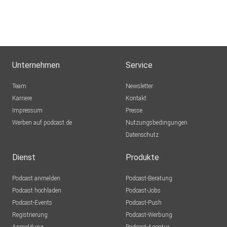
Unternehmen
Service
Team
Newsletter
Karriere
Kontakt
Impressum
Presse
Werben auf podcast.de
Nutzungsbedingungen
Datenschutz
Dienst
Produkte
Podcast anmelden
Podcast-Beratung
Podcast hochladen
Podcast-Jobs
Podcast-Events
Podcast-Push
Registrierung
Podcast-Werbung