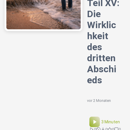
Teil XV:
Die
Wirklic
hkeit
des
dritten
Abschi
eds
vor 2 Monaten
3 Minuten
0
0
0
0