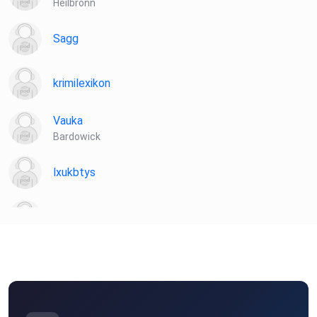
Heilbronn
Sagg
krimilexikon
Vauka
Bardowick
lxukbtys
eku53
donlobo
Wien
plotzks
Muster