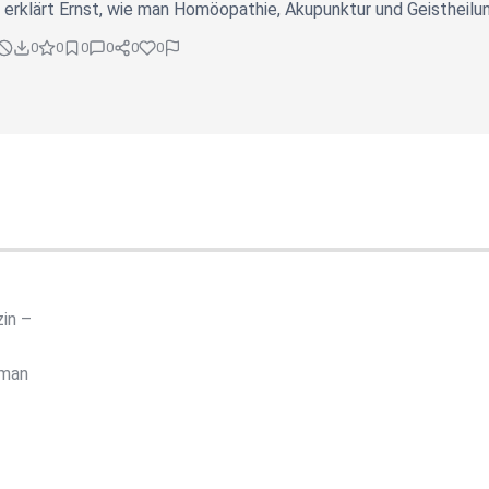
 erklärt Ernst, wie man Homöopathie, Akupunktur und Geistheilun
0
0
0
0
0
0
in –
 man