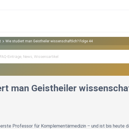
t
Wie studiert man Geistheiler wissenschaftlich? Folge 44
ert man Geistheiler wissenschaf
 erste Professor für Komplementärmedizin – und ist bis heute d