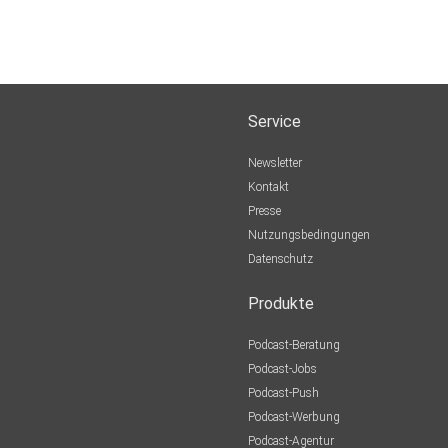
Service
Newsletter
Kontakt
Presse
Nutzungsbedingungen
Datenschutz
Produkte
Podcast-Beratung
Podcast-Jobs
Podcast-Push
Podcast-Werbung
Podcast-Agentur