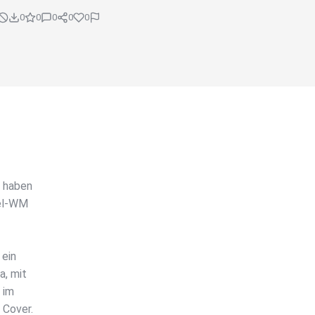
0
0
0
0
0
r haben
zel-WM
 ein
a, mit
 im
 Cover.