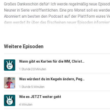
Großes Dankeschön dafür! Ich werde regelmäßig neue Episod
Neuner in Serie veröffentlichen. Eine pro Monat soll es werde
Abonniert am besten den Podcast auf der Plattform eures Ve
dann werdet ihr über das Erscheinen neuer Episoden informiert
findet ihr die Episode auf den bekannten Podcast-Plattforme
Spotify: https://open.spotify.com/show/27HpOAgLFOuBKF
Amazon Music:
Weitere Episoden
https://music.amazon.de/podcasts/e3f3ac84-a8ed-49bc-89f
Apple Podcasts:
https://podcasts.apple.com/us/podcast/neuner-in-serie-1-
Wann gibt es Karten für die WM, Christian Simon?
1 Stunde 20 Minuten
Was würdest du im Kegeln ändern, Peggy Riedel?
1 Stunde 5 Minuten
Wie es JETZT weiter geht
4 Minuten