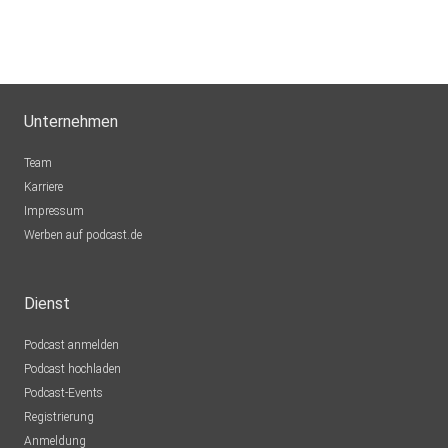
Unternehmen
Team
Karriere
Impressum
Werben auf podcast.de
Dienst
Podcast anmelden
Podcast hochladen
Podcast-Events
Registrierung
Anmeldung