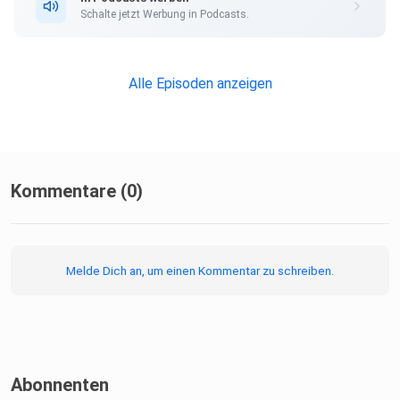
Schalte jetzt Werbung in Podcasts.
Alle Episoden anzeigen
Herzlichst,
Sandra
Kommentare (0)
Melde Dich an, um einen Kommentar zu schreiben.
Verpasse die nächste Folge nicht. Trag dich in unseren
kurzen
Info-Newsletter ein, der immer nur versandt wird, wenn
Abonnenten
neue