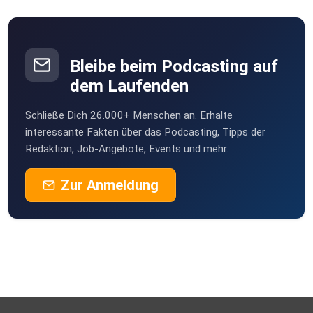
LinkedIn:
⁠https://www.linkedin.com/in/patrick-fuengerlings-
Bleibe beim Podcasting auf
b2bmarketing-contentmarketing-teamlead/?
dem Laufenden
originalSubdomain=de
Schließe Dich 26.000+ Menschen an. Erhalte
interessante Fakten über das Podcasting, Tipps der
Redaktion, Job-Angebote, Events und mehr.
Zur Anmeldung