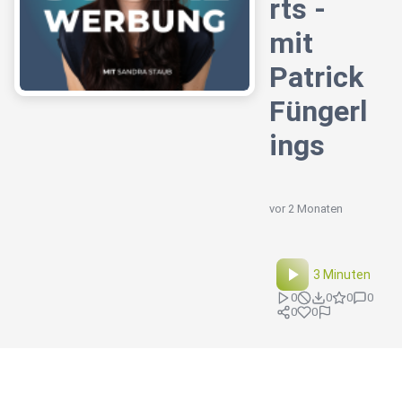
rts -
mit
Patrick
Füngerl
ings
vor 2 Monaten
3 Minuten
0
0
0
0
0
0