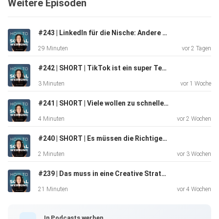
Weitere Episoden
Die Top-Themen sind:
#243 | LinkedIn für die Nische: Andere Spielregeln - mit Thomas Weinberger
29 Minuten
vor 2 Tagen
Personalisierte LinkedIn Ads
#242 | SHORT | TikTok ist ein super Testkanal - mit Markus Hetzenegger
3 Minuten
vor 1 Woche
Retargeting
#241 | SHORT | Viele wollen zu schnelle Leads – mit Bernhard Reschreiter
4 Minuten
vor 2 Wochen
Account-Based Marketing
#240 | SHORT | Es müssen die Richtigen konvertieren - mit Emanuel Hacker
2 Minuten
vor 3 Wochen
#239 | Das muss in eine Creative Strategy - mit Dora Osinde
Dynamic Ad Format
21 Minuten
vor 4 Wochen
Leadgenerierung
In Podcasts werben