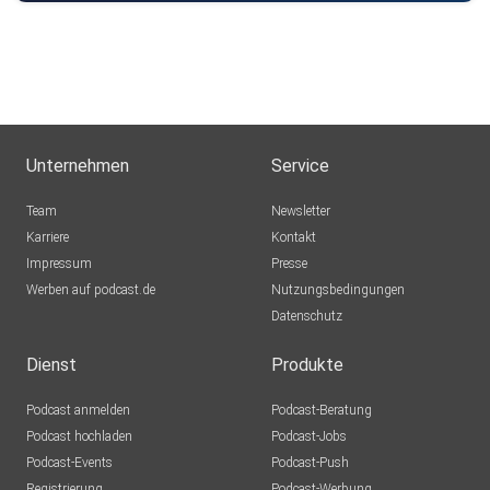
Unternehmen
Service
Team
Newsletter
Karriere
Kontakt
Impressum
Presse
Werben auf podcast.de
Nutzungsbedingungen
Datenschutz
Dienst
Produkte
Podcast anmelden
Podcast-Beratung
Podcast hochladen
Podcast-Jobs
Podcast-Events
Podcast-Push
Registrierung
Podcast-Werbung