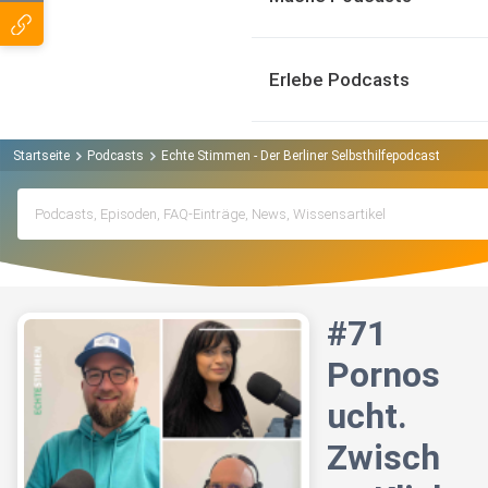
Erlebe Podcasts
Startseite
Podcasts
Echte Stimmen - Der Berliner Selbsthilfepodcast Podcas
#71
Pornos
ucht.
Zwisch