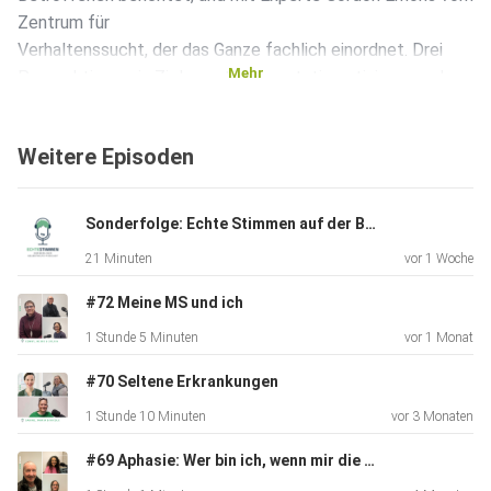
Zentrum für
Verhaltenssucht, der das Ganze fachlich einordnet. Drei
Mehr
Perspektiven, ein Ziel: verstehen, entstigmatisieren und
zeigen,
dass Hilfe möglich ist.
Weitere Episoden
Sonderfolge: Echte Stimmen auf der Bühne zum Berliner Selbsthilfetag
21 Minuten
vor 1 Woche
#72 Meine MS und ich
1 Stunde 5 Minuten
vor 1 Monat
#70 Seltene Erkrankungen
1 Stunde 10 Minuten
vor 3 Monaten
#69 Aphasie: Wer bin ich, wenn mir die Worte fehlen?