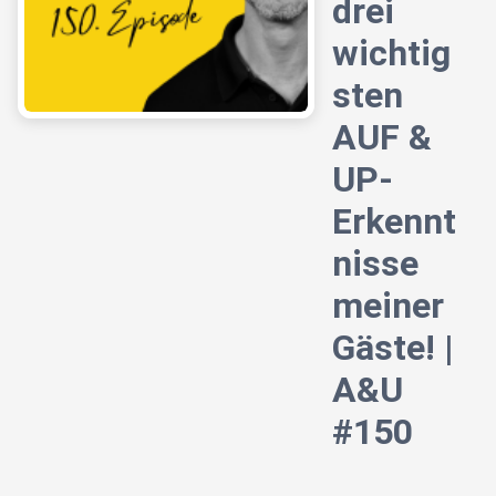
drei
wichtig
sten
AUF &
UP-
Erkennt
nisse
meiner
Gäste! |
A&U
#150