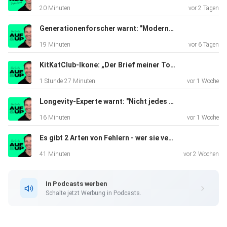
20 Minuten
vor 2 Tagen
Generationenforscher warnt: "Moderne Eltern machen diesen Fehler, ohne es zu merken!" | Clip #108
19 Minuten
vor 6 Tagen
KitKatClub-Ikone: „Der Brief meiner Tochter verhinderte, dass ich mich umbringe.“ | A&U #159
1 Stunde 27 Minuten
vor 1 Woche
Longevity-Experte warnt: "Nicht jedes Leben sollte unnötig verlängert werden!" | Clip #107
16 Minuten
vor 1 Woche
Es gibt 2 Arten von Fehlern - wer sie verwechselt, ist IMMER unzufrieden! | A&U #158
41 Minuten
vor 2 Wochen
In Podcasts werben
Schalte jetzt Werbung in Podcasts.