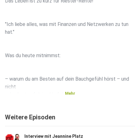
Das Leben ist zu kurz für Riester-Rente!
"Ich liebe alles, was mit Finanzen und Netzwerken zu tun
hat."
Was du heute mitnimmst:
– warum du am Besten auf dein Bauchgefühl hörst – und
nicht
Mehr
unbedingt auf deine Umfeld.
Weitere Episoden
– Intuition flüstert, Ego schreit
Interview mit Jeannine Platz