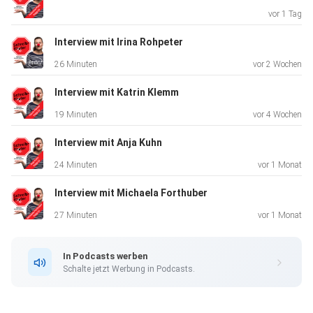
– starte jede Entscheidung mit dem richtigen Mindset und
vor 1 Tag
vor
allem jetzt – du bsit größer, als du denkst!
Interview mit Irina Rohpeter
26 Minuten
vor 2 Wochen
Wer mehr über Conny erfahren möchte:
Interview mit Katrin Klemm
19 Minuten
vor 4 Wochen
https://cornelia-richter.com/
Interview mit Anja Kuhn
24 Minuten
vor 1 Monat
Interview mit Michaela Forthuber
27 Minuten
vor 1 Monat
In Podcasts werben
Schalte jetzt Werbung in Podcasts.