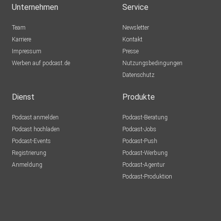
Unternehmen
Service
Team
Newsletter
Movement Hub
Karriere
Kontakt
Impressum
Presse
Werben auf podcast.de
Nutzungsbedingungen
Schlusszitat: "Hoffnung ist nicht die Überzeugung, dass
Datenschutz
etwas gut
ausgeht, sondern die Gewissheit, dass etwas Sinn hat, egal
Dienst
Produkte
wie es
Podcast anmelden
Podcast-Beratung
ausgeht" (Václav Havel).
Podcast hochladen
Podcast-Jobs
Podcast-Events
Podcast-Push
Registrierung
Podcast-Werbung
Nächste Folge auf der phil.cologne mit hunderten
Anmeldung
Podcast-Agentur
Schüler*innen
Podcast-Produktion
dazu, wie wir wirksam handeln können