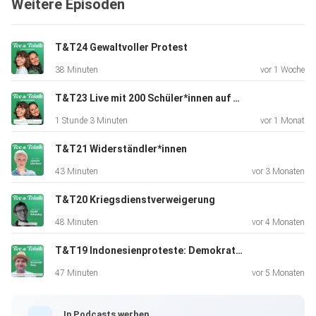
Weitere Episoden
Macht und Handlungsfähigkeit aufbauen.
T&T24 Gewaltvoller Protest
Schreibt uns eine Mail an teeundtaktik@proton.me
38 Minuten
vor 1 Woche
T&T23 Live mit 200 Schüler*innen auf der Phil.Cologne
Bleibt auf dem Laufendem:
1 Stunde 3 Minuten
vor 1 Monat
https://www.instagram.com/dalilah_shemia/
T&T21 Widerständler*innen
43 Minuten
vor 3 Monaten
https://www.instagram.com/lea_bonasera/
T&T20 Kriegsdienstverweigerung
48 Minuten
vor 4 Monaten
Danke an
T&T19 Indonesienproteste: Demokratie oder Diktatur?
47 Minuten
vor 5 Monaten
alle unsere Spender*innen! Wenn du uns auch unterstützen
möchtest:
In Podcasts werben