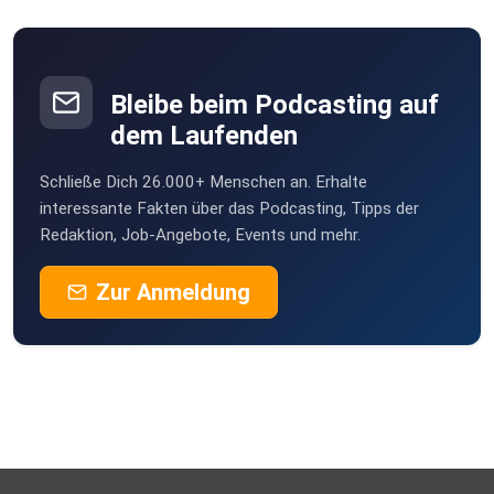
Arnes besprochene Bücher:
Bleibe beim Podcasting auf
Gegenmacht - Die Zivilgesellschaft schlägt zurück
dem Laufenden
Schließe Dich 26.000+ Menschen an. Erhalte
Machtübernahme - Was passiert wenn Rechtsextremisten
interessante Fakten über das Podcasting, Tipps der
Redaktion, Job-Angebote, Events und mehr.
regieren /
Eine Anleitung zum Widerstand
Zur Anmeldung
Tee und Taktik Fußballfolge (TuT10): Fanproteste
stoppen
Milliardendeal
Deutsche Wohnen & Co enteignen