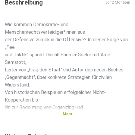
Beschreibung
vor 2 Monaten
Wie kommen Demokratie- und
Menschenrechtsverteidiger*innen aus
der Defensive zurück in die Offensive? In dieser Folge von
„Tee
und Taktik" spricht Dalilah Shemia-Goeke mit Arne
Semsrott,
Leiter von „Frag den Staat" und Autor des neuen Buches
„Gegenmacht", über konkrete Strategien für zivilen
Widerstand.
Von historischen Beispielen erfolgreicher Nicht-
Kooperation bis
hin zur Bedeutung von Organizing und
Mehr
Rückhaltsverschiebung, geht
es im Gespräch darum, wie wir nicht nur reagieren, sondern
aktiv