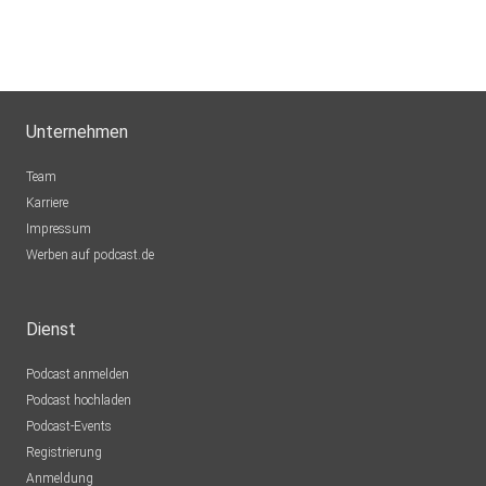
Unternehmen
Team
Karriere
Impressum
Werben auf podcast.de
Dienst
Podcast anmelden
Podcast hochladen
Podcast-Events
Registrierung
Anmeldung