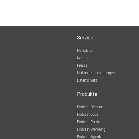
Service
Newsletter
Kontakt
Presse
Nutzungsbedingungen
Datenschutz
Produkte
Podcast-Beratung
Podcast-Jobs
Podcast-Push
Podcast-Werbung
Podcast-Agentur