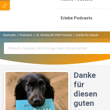
Erlebe Podcasts
Startseite
Podcasts
St. Nicolai IM OHR Podcast
Danke für diesen guten M
Danke
für
diesen
guten