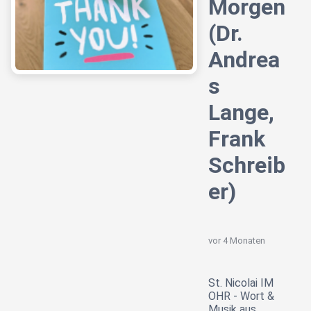
Morgen
(Dr.
Andrea
s
Lange,
Frank
Schreib
er)
vor 4 Monaten
St. Nicolai IM
OHR - Wort &
Musik aus