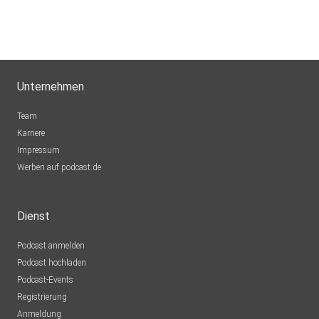
Unternehmen
Team
Karriere
Impressum
Werben auf podcast.de
Dienst
Podcast anmelden
Podcast hochladen
Podcast-Events
Registrierung
Anmeldung