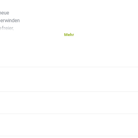
 neue
berwinden
freier,
Mehr
 für