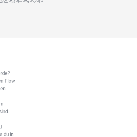
0
0
0
0
0
erde?
en Flow
ren
rn
sind.
d
e du in