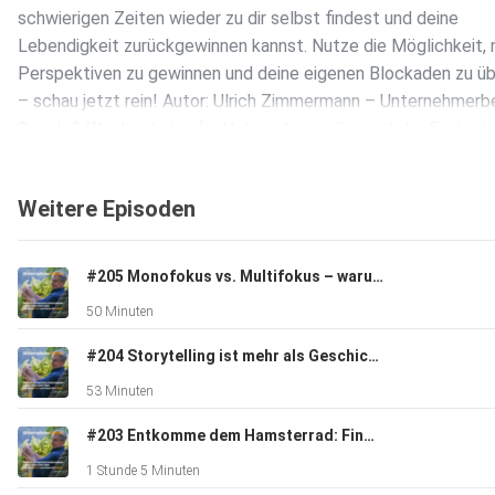
schwierigen Zeiten wieder zu dir selbst findest und deine
Lebendigkeit zurückgewinnen kannst. Nutze die Möglichkeit,
Perspektiven zu gewinnen und deine eigenen Blockaden zu ü
– schau jetzt rein! Autor: Ulrich Zimmermann – Unternehmerbe
Coach & Wegbegleiter für Unternehmer, die zeitliche Freiheit
leben wollen. Mehr über ihn, seine Arbeit und die 1TageWoche
Unternehmer findest du auf www.UnternehmerBefreiung.info
Weitere Episoden
#205 Monofokus vs. Multifokus – warum „Scanner“ oft die glücklichsten Unternehmer sind (mit Anita Raidl)
50 Minuten
#204 Storytelling ist mehr als Geschichten erzählen - wie du im Kopf und im Herzen deiner Wunschkunden bleibst
53 Minuten
#203 Entkomme dem Hamsterrad: Finde heraus, wer du wirklich sein willst! - Im Gespräch mit Franziska Walther
1 Stunde 5 Minuten