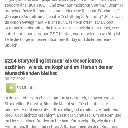
sondern das RICHTIGE – und zwar auf mehreren Spuren.“ „Scanner
brauchen Reize & Impact – dann liefern sie Raketen-Ergebnisse.“
„Delegiere Ausführung, behalte Gestaltung & Richtung.“ „Feier, was
du schon bewegt hast – nicht nur, was noch offen ist.“ Du bist
Scanner*in oder fühlst dich so? Hör rein, pick dir 1–2 Hebel, setz
sofort um – und gewinne ZEIT für das, was dir wirklich wichtig ist.
Teile die Folge mit einem Scanner-Buddy und diskutiert eure 6
Spuren!
#204 Storytelling ist mehr als Geschichten
erzählen - wie du im Kopf und im Herzen deiner
Wunschkunden bleibst
30.07.2026
53 Minuten
In dieser Folge spreche ich mit Karla Gehrlach, Copywriterin &
Storytelling-Expertin, über die Macht von Geschichten, die
berühren – und verkaufen. Storytelling ist nämlich viel mehr als
bloß „Geschichten erzählen“. Es ist der Schlüssel, um im Kopf und
im Herzen deiner Kunden zu bleiben. Karla zeigt dir, wie du mit
Emotionen, Bildern und echten Alltagsmomenten dein Business