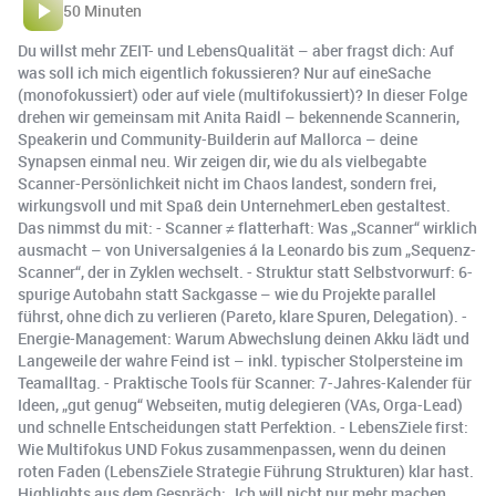
50 Minuten
Du willst mehr ZEIT- und LebensQualität – aber fragst dich: Auf
was soll ich mich eigentlich fokussieren? Nur auf eineSache
(monofokussiert) oder auf viele (multifokussiert)? In dieser Folge
drehen wir gemeinsam mit Anita Raidl – bekennende Scannerin,
Speakerin und Community-Builderin auf Mallorca – deine
Synapsen einmal neu. Wir zeigen dir, wie du als vielbegabte
Scanner-Persönlichkeit nicht im Chaos landest, sondern frei,
wirkungsvoll und mit Spaß dein UnternehmerLeben gestaltest.
Das nimmst du mit: - Scanner ≠ flatterhaft: Was „Scanner“ wirklich
ausmacht – von Universalgenies á la Leonardo bis zum „Sequenz-
Scanner“, der in Zyklen wechselt. - Struktur statt Selbstvorwurf: 6-
spurige Autobahn statt Sackgasse – wie du Projekte parallel
führst, ohne dich zu verlieren (Pareto, klare Spuren, Delegation). -
Energie-Management: Warum Abwechslung deinen Akku lädt und
Langeweile der wahre Feind ist – inkl. typischer Stolpersteine im
Teamalltag. - Praktische Tools für Scanner: 7-Jahres-Kalender für
Ideen, „gut genug“ Webseiten, mutig delegieren (VAs, Orga-Lead)
und schnelle Entscheidungen statt Perfektion. - LebensZiele first:
Wie Multifokus UND Fokus zusammenpassen, wenn du deinen
roten Faden (LebensZiele Strategie Führung Strukturen) klar hast.
Highlights aus dem Gespräch: „Ich will nicht nur mehr machen,