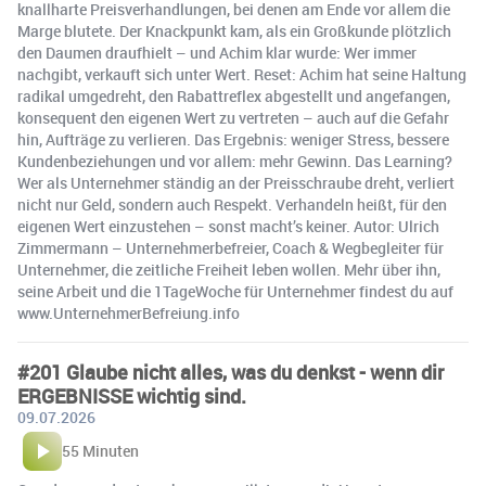
knallharte Preisverhandlungen, bei denen am Ende vor allem die
Marge blutete. Der Knackpunkt kam, als ein Großkunde plötzlich
den Daumen draufhielt – und Achim klar wurde: Wer immer
nachgibt, verkauft sich unter Wert. Reset: Achim hat seine Haltung
radikal umgedreht, den Rabattreflex abgestellt und angefangen,
konsequent den eigenen Wert zu vertreten – auch auf die Gefahr
hin, Aufträge zu verlieren. Das Ergebnis: weniger Stress, bessere
Kundenbeziehungen und vor allem: mehr Gewinn. Das Learning?
Wer als Unternehmer ständig an der Preisschraube dreht, verliert
nicht nur Geld, sondern auch Respekt. Verhandeln heißt, für den
eigenen Wert einzustehen – sonst macht’s keiner. Autor: Ulrich
Zimmermann – Unternehmerbefreier, Coach & Wegbegleiter für
Unternehmer, die zeitliche Freiheit leben wollen. Mehr über ihn,
seine Arbeit und die 1TageWoche für Unternehmer findest du auf
www.UnternehmerBefreiung.info
#201 Glaube nicht alles, was du denkst - wenn dir
ERGEBNISSE wichtig sind.
09.07.2026
55 Minuten