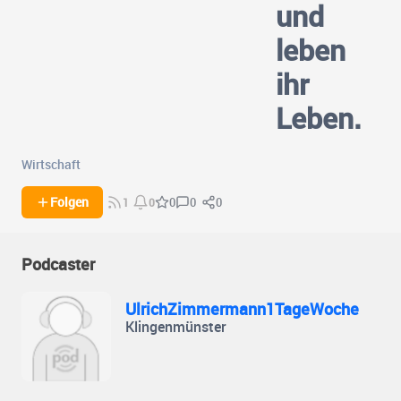
und
leben
ihr
Leben.
Wirtschaft
0
0
Folgen
0
1
0
Podcaster
UlrichZimmermann1TageWoche
Klingenmünster