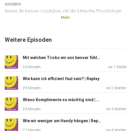
sondern
lernen, ihr besser zuzuhören, rät die klinische Psychologin
Mehr
Pauline
Stockmann. In dieser Folge machen wir deshalb genau das,
was sie
Weitere Episoden
mit dem Titel ihres kürzlich erschienenen Buches fordert:
"Lass mal
über Anxiety reden!" Wir sprechen darüber, warum so viele
Mit welchen Tricks wir uns besser fühlen | Replay
Menschen
24 Minuten
vor 1 Woche
dieses permanente Alarmgefühl kennen und warum der
Kampf gegen die
Wie kann ich effizient faul sein? | Replay
eigene Angst oft alles noch anstrengender macht.
29 Minuten
vor 2 Wochen
Wieso Komplimente so mächtig sind | Replay
20 Minuten
vor 3 Wochen
Wie wir weniger am Handy hängen | Replay
27 Minuten
vor 4 Wochen