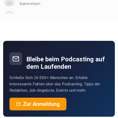
Babensham
vwsb0bhv
MartinBittner
Wien
Novi
Wien
Bleibe beim Podcasting auf
sabs4u
dem Laufenden
Wien
Schließe Dich 26.000+ Menschen an. Erhalte
Obsacura81
interessante Fakten über das Podcasting, Tipps der
Wien
Redaktion, Job-Angebote, Events und mehr.
Zur Anmeldung