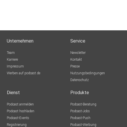
Unternehmen
Service
Team
Newsletter
Karriere
Kontakt
Impressum
Presse
Werben auf podcast.de
Nutzungsbedingungen
Datenschutz
Dienst
Produkte
Podcast anmelden
Podcast-Beratung
Podcast hochladen
Podcast-Jobs
Podcast-Events
Podcast-Push
Registrierung
Podcast-Werbung