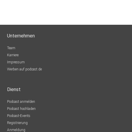
Unternehmen
Team
Karriere
Impressum
Werben auf podcast.de
Dienst
Podcast anmelden
Podcast hochladen
Podcast-Events
Registrierung
Anmeldung