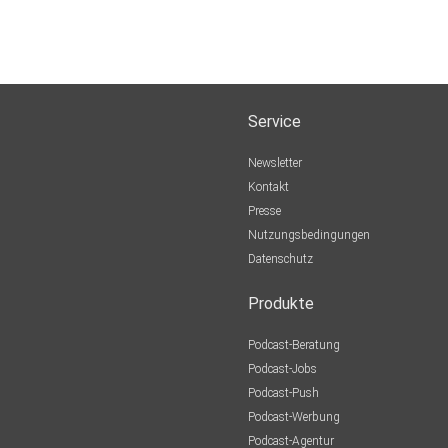
Service
Newsletter
Kontakt
Presse
Nutzungsbedingungen
Datenschutz
Produkte
Podcast-Beratung
Podcast-Jobs
Podcast-Push
Podcast-Werbung
Podcast-Agentur