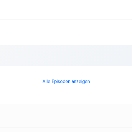
lge
ben -
n
de
nwunsch
Alle Episoden anzeigen