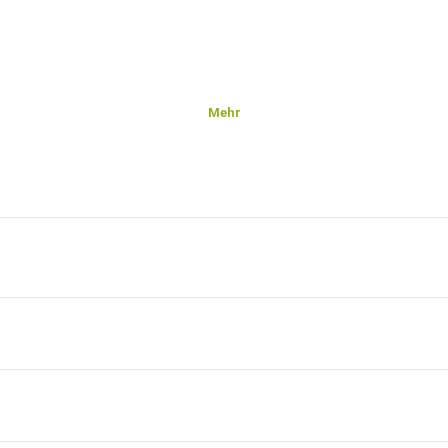
Mehr
e,
d in
tzen?
t,