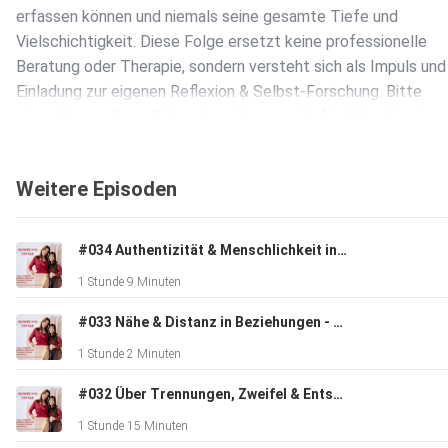
erfassen können und niemals seine gesamte Tiefe und
Vielschichtigkeit. Diese Folge ersetzt keine professionelle
Beratung oder Therapie, sondern versteht sich als Impuls und
Einladung zur eigenen Reflexion & Selbst-Forschung. Bitte
nimm dir aus dieser Folge das mit, was sich für dich stimmig
anfühlt und lass bewusst beiseite, was dir nicht dient.
Weitere Episoden
*******
In der heutigen Episode sprechen wir über Narzissmus, dabei
#034 Authentizität & Menschlichkeit in der Coaching-Szene
richten wir den Fokus auf eine eher ungewöhnliche Perspektiv
1 Stunde 9 Minuten
die selten thematisiert wird: Das Narzisstische IN MIR. Wo un
welcher Ausprägung tragen wir narzisstische
#033 Nähe & Distanz in Beziehungen - Und worum es dabei WIRKLICH geht
Persönlichkeitsstrukturen in uns? Wovor wollen sie uns schü
1 Stunde 2 Minuten
Wie können wir ihnen begegnen? Und wie erlangen wir Stabilitä
Sicherheit, Selbstliebe und Selbstwert IN UNS, anstatt es im
#032 Über Trennungen, Zweifel & Entscheidungen
Außen zu suchen und einzufordern?
1 Stunde 15 Minuten