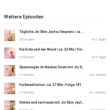
du dich wieder zentrierter und ausgeglichener fühlen
kannst.
Weitere Episoden
Eine wohltuende Auszeit, die dir hilft loszulassen, neue
Kraft zu
schöpfen und deinen Schlaf zu verbessern.
Tägliche Jin Shin Jyutsu Sequenz | ca. 30 Min | Folge 184
30 Minuten
vor 2 Tagen
Affirmation:
„Ich bin sicher, getragen und finde meine Balance in
Die Erde und der Mond | ca. 23 Min | Folge 183
mir.“
23 Minuten
vor 5 Tagen
Gönn dir diesen liebevollen Moment der Stabilisierung –
und teile
Spannungen im Nacken lösen mit Jin Shin Jyutsu | ca. 25 Min | Folge 182
die Folge gerne mit Menschen, die sich nach Ruhe, Heilung
26 Minuten
vor 2 Wochen
und
emotionaler Balance sehnen.
Farbmeditation | ca. 27 Min | Folge 181
27 Minuten
vor 3 Wochen
Jetzt mitströmen & Balance finden.
Stärke und vertrauen mit Jin Shin Jyutsu - ca. 23 Min - Folge 180-enhanced-v2
Deine Nicole