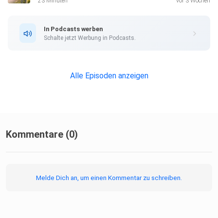
23 Minuten
vor 3 Wochen
Mehr Inhalte & Impulse findest du hier:
In Podcasts werben
linktr.ee/kraftquelle_by_nicole
Schalte jetzt Werbung in Podcasts.
Website: kraftquelle-buddha.de
Instagram: @kraftquelle_by_nicole
Alle Episoden anzeigen
#JinShinJyutsu #MeditationPodcast #Selbstheilung
#Strömen
#Energiearbeit #Heilung #Achtsamkeit #Mindfulness
#Energiemedizin
#MeditationDaily #InnereRuhe #Entspannung
Kommentare (0)
#Selbstliebe
Melde Dich an, um einen Kommentar zu schreiben.