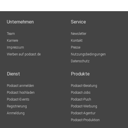
Unternehmen
Service
Team
Newsletter
Karriere
Kontakt
Impressum
Presse
Werben auf podcast.de
Nutzungsbedingungen
Datenschutz
Dienst
Produkte
Podcast anmelden
Podcast-Beratung
Podcast hochladen
Podcast-Jobs
Podcast-Events
Podcast-Push
Registrierung
Podcast-Werbung
Anmeldung
Podcast-Agentur
Podcast-Produktion