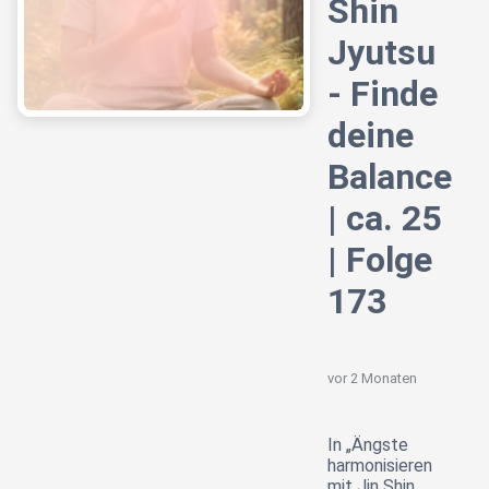
Shin
Jyutsu
- Finde
deine
Balance
| ca. 25
| Folge
173
vor 2 Monaten
In „Ängste
harmonisieren
mit Jin Shin