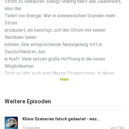
Strom zu verkaufen. Energy Sharing heißt das Zauberwort,
also das
Teilen von Energie. Wer in sonnenreichen Stunden mehr
Strom
produziert, als benötigt, soll den Strom mit seinen
Nachbarn teilen
können. Eine entsprechende Neuregelung tritt in
Deutschland im Juni
in Kraft. Viele setzen große Hoffnung in die neuen
Möglichkeiten.
Doch es gibt auch jede Menge Stolpersteine. In dieser
Mehr
Folge des ARD
Klima Updates erklären wir Euch anhand eines konkreten
Beispiels im
Weitere Episoden
baden-württembergischen Ladenburg, wie Energy Sharing
funktioniert
und wo die Probleme liegen. Kann Energy Sharing zum
Klima-Szenarien falsch gedeutet - was hilft gegen Desinformation?
Gamechanger bei
33 Minuten
vor 1 Tag