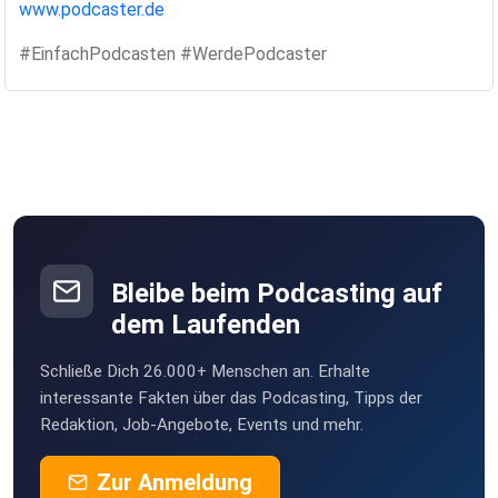
www.podcaster.de
#EinfachPodcasten #WerdePodcaster
Bleibe beim Podcasting auf
dem Laufenden
Schließe Dich 26.000+ Menschen an. Erhalte
interessante Fakten über das Podcasting, Tipps der
Redaktion, Job-Angebote, Events und mehr.
Zur Anmeldung