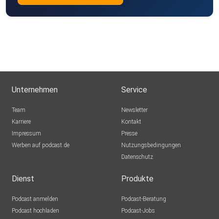
Unternehmen
Service
Team
Newsletter
Karriere
Kontakt
Impressum
Presse
Werben auf podcast.de
Nutzungsbedingungen
Datenschutz
Dienst
Produkte
Podcast anmelden
Podcast-Beratung
Podcast hochladen
Podcast-Jobs