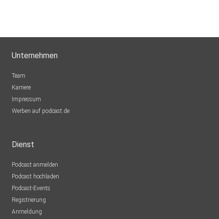
Unternehmen
Team
Karriere
Impressum
Werben auf podcast.de
Dienst
Podcast anmelden
Podcast hochladen
Podcast-Events
Registrierung
Anmeldung