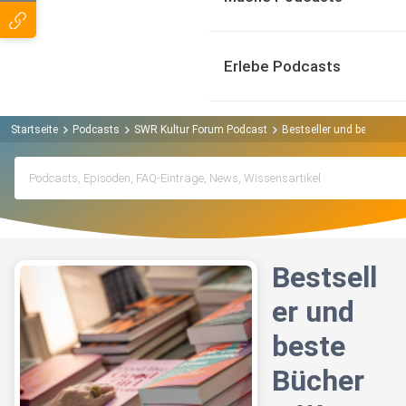
Erlebe Podcasts
Startseite
Podcasts
SWR Kultur Forum Podcast
Bestseller und beste Büc
Bestsell
er und
beste
Bücher