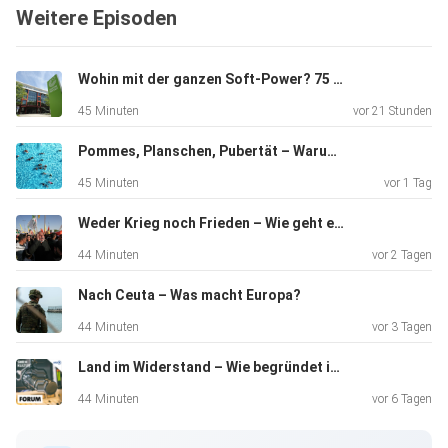
Weitere Episoden
auch: Bücherlisten beeinflussen, was wir kaufen und lesen.
Und sie
entscheiden, was eben nicht zu den Besten gehört. Wohin
Wohin mit der ganzen Soft-Power? 75 Jahre Goethe-Institut
führt der
45 Minuten
vor 21 Stunden
Kampf um literarische Aufmerksamkeit? Lesen wir bald alle
nur noch
Pommes, Planschen, Pubertät – Warum lieben wir Freibäder?
dasselbe? Gregor Papsch diskutiert mit Julia Schröder
45 Minuten
vor 1 Tag
–Literaturkritikerin; Josua Straß – Buchhändler; Florian
Valerius
Weder Krieg noch Frieden – Wie geht es weiter im Iran?
–Bookstagrammer
44 Minuten
vor 2 Tagen
Nach Ceuta – Was macht Europa?
44 Minuten
vor 3 Tagen
Land im Widerstand – Wie begründet ist die Angst vor der AfD?
44 Minuten
vor 6 Tagen