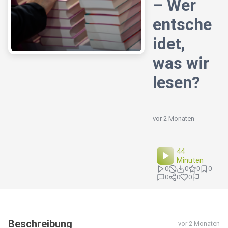
– Wer
entsche
idet,
was wir
lesen?
vor 2 Monaten
44
Minuten
0
0
0
0
0
0
0
Beschreibung
vor 2 Monaten