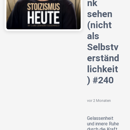
nk
sehen
(nicht
als
Selbstv
erständ
lichkeit
) #240
vor 2 Monaten
Gelassenheit
und innere Ruhe
durch die Kraft