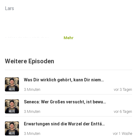
Lars
Mehr
MEIN BUCH IST DA!
"Stoische Gelassenheit im Alltag – 21 Briefe für
Weitere Episoden
mehr innere Ruhe"️
Klick hier zum Buch:
Was Dir wirklich gehört, kann Dir niemand nehmen #260
https://www.amazon.de/dp/B0GMWSSFSV
3 Minuten
vor 3 Tagen
Seneca: Wer Großes versucht, ist bewundernswert – auch wenn er fällt #259
3 Minuten
vor 6 Tagen
Erwartungen sind die Wurzel der Enttäuschung #258
3 Minuten
vor 1 Woche