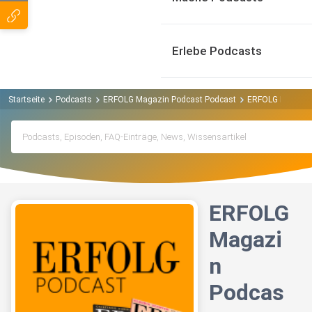
Erlebe Podcasts
Startseite
Podcasts
ERFOLG Magazin Podcast Podcast
ERFOLG Magazin
ERFOLG
Magazi
n
Podcas