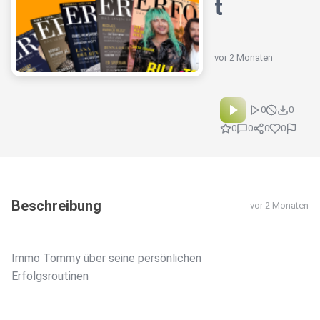
t
vor 2 Monaten
0
0
0
0
0
0
Beschreibung
vor 2 Monaten
Immo Tommy über seine persönlichen
Erfolgsroutinen