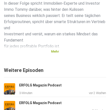
In dieser Folge spricht Immobilien-Experte und Investor
Immo Tommy darüber, was hinter den Kulissen
seines Business wirklich passiert. Er teilt seine täglichen
Erfolgsroutinen, spricht über smarte Strukturen im Vertrieb
und
Investment und verrät, warum ein starkes Mindset das
Fundament
für jedes profitable Portfolio ist.
Mehr
Ein praxisnaher Deep Dive über Gewohnheiten, Fokus und
Weitere Episoden
die
eiserne Disziplin, die es für langfristiges Wachstum
braucht.
ERFOLG Magazin Podcast
3 Minuten
vor 2 Wochen
Kurz. Klar. Auf den Punkt.
ERFOLG Magazin Podcast