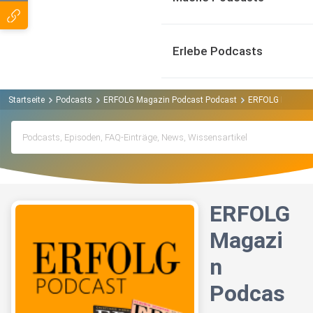
Erlebe Podcasts
Startseite
Podcasts
ERFOLG Magazin Podcast Podcast
ERFOLG Magazin
ERFOLG
Magazi
n
Podcas