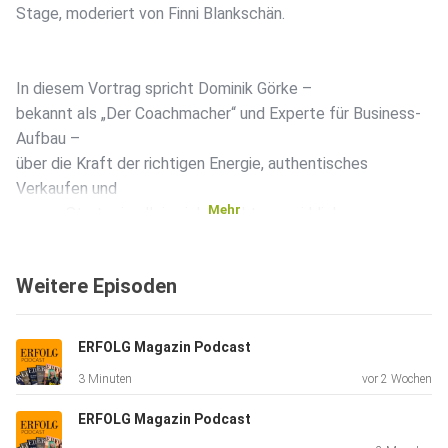
Stage, moderiert von Finni Blankschän.
In diesem Vortrag spricht Dominik Görke –
bekannt als „Der Coachmacher“ und Experte für Business-
Aufbau –
über die Kraft der richtigen Energie, authentisches
Verkaufen und
Mehr
warum Strategie allein nicht reicht, um wirklich
durchzustarten.
Weitere Episoden
Ein energiegeladener Impuls über Klarheit, Sichtbarkeit und
den
ERFOLG Magazin Podcast
Mut, seinen eigenen Weg im Business zu gehen.
3 Minuten
vor 2 Wochen
ERFOLG Magazin Podcast
Kurz. Klar. Auf den Punkt.