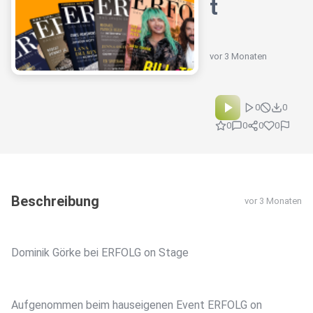
t
vor 3 Monaten
0
0
0
0
0
0
Beschreibung
vor 3 Monaten
Dominik Görke bei ERFOLG on Stage
Aufgenommen beim hauseigenen Event ERFOLG on