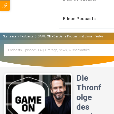
Erlebe Podcasts
Startseite
Podcasts
GAME ON - Der Darts Podcast mit Elmar Paulke und Fl
Die
Thronf
olge
des