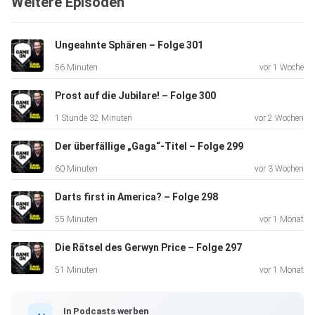
Weitere Episoden
Podcast" ist
eine Produktion der Podcastbande. Neue Folgen gibt's
immer
Ungeahnte Sphären – Folge 301
dienstags - überall, wo es Podcasts gibt
56 Minuten
vor 1 Woche
Prost auf die Jubilare! – Folge 300
1 Stunde 32 Minuten
vor 2 Wochen
Der überfällige „Gaga“-Titel – Folge 299
60 Minuten
vor 3 Wochen
Darts first in America? – Folge 298
55 Minuten
vor 1 Monat
Die Rätsel des Gerwyn Price – Folge 297
51 Minuten
vor 1 Monat
In Podcasts werben