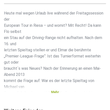
Heute mal wegen Urlaub live während der Freitagssession
der
European Tour in Riesa – und womit? Mit Recht! Da kann
Flo selbst
ein Stau auf der Driving-Range nicht aufhalten. Nach dem
16. und
letzten Spieltag stellen er und Elmar die berühmte
„Premier-League-Frage“: Ist das Turnierformat weiterhin
gut oder
braucht´s was Neues? Nach der Erinnerung an einen Mai-
Abend 2013
kommt die Frage auf: War es der letzte Spieltag von
Michael van
Mehr
Gerwen? Außerdem erzählt uns Flo Gruselgeschichten von
verlorenen
Autoschlüsseln und Kellerfenstern. "Game on! Der Darts