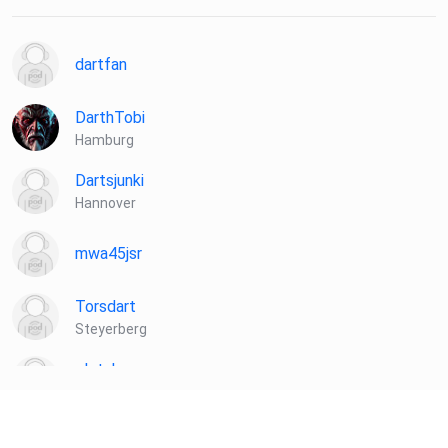
dartfan
DarthTobi
Hamburg
Dartsjunki
Hannover
mwa45jsr
Torsdart
Steyerberg
plotzks
Muster
Pille74