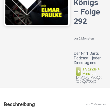
Königs
– Folge
292
vor 2 Monaten
Der Nr. 1 Darts
Podcast - jeden
Dienstag neu
1 Stunde 4
Minuten
0
1
0
0
0
0
0
Beschreibung
vor 2 Monaten